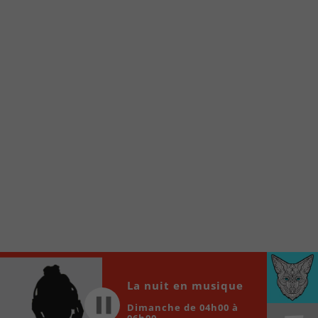
Voici la procédure ;)
À partir de votre téléphone, allez sur le site
internet de la Radio allumée au
www.fm1033.ca
Ensuite cliquez sur l’icône situé au bas de
votre écran
(celui qui représente un carré incluant une
flèche dirigé vers le haut)
Cliquez maintenant sur l’option Ajouter sur
l’écran d’accueil et vous verrez apparaître le
logo du FM 103,3
Faites Enregistrer en haut à droite.
Et voilà! Toutes les infos et l’écoute de votre radio
locale vous sont maintenant accessibles en un clic!
Audio
La nuit en musique
00:00
00:00
Player
Dimanche de 04h00 à