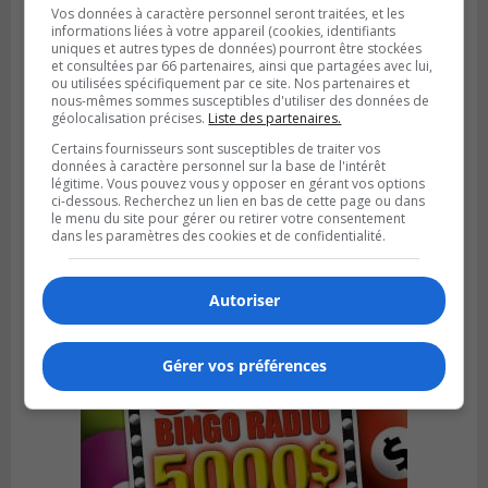
Vos données à caractère personnel seront traitées, et les
informations liées à votre appareil (cookies, identifiants
uniques et autres types de données) pourront être stockées
et consultées par 66 partenaires, ainsi que partagées avec lui,
ou utilisées spécifiquement par ce site. Nos partenaires et
nous-mêmes sommes susceptibles d'utiliser des données de
géolocalisation précises.
Liste des partenaires.
Certains fournisseurs sont susceptibles de traiter vos
données à caractère personnel sur la base de l'intérêt
BROSSARD
légitime. Vous pouvez vous y opposer en gérant vos options
Publié le 7 août 2026 à 07h38
ci-dessous. Recherchez un lien en bas de cette page ou dans
Tourisme Montérégie investit pour
le menu du site pour gérer ou retirer votre consentement
dans les paramètres des cookies et de confidentialité.
développer le tourisme régional
Autoriser
Gérer vos préférences