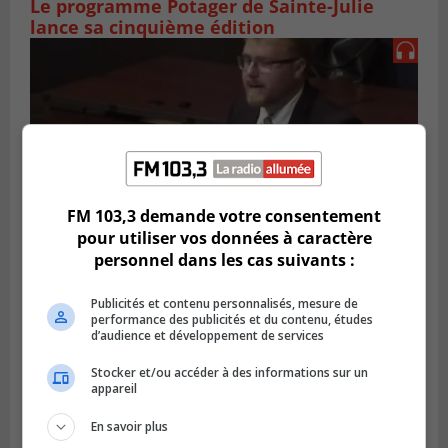
Le programme Potager de Sainte-Julie
lance sa cinquième édition
FM 103,3 demande votre consentement
pour utiliser vos données à caractère
personnel dans les cas suivants :
LONGUEUIL
Publicités et contenu personnalisés, mesure de
Publié le 7 août 2026 à 14h10
performance des publicités et du contenu, études
Les résidents de Longueuil souhaitent la
d’audience et développement de services
transparence dans l’affaire Tabarah
Stocker et/ou accéder à des informations sur un
appareil
En savoir plus