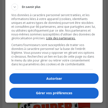
En savoir plus
Vos données à caractère personnel seront traitées, et les
informations liées à votre appareil (cookies, identifiants
uniques et autres types de données) pourront être stockées
et consultées par 66 partenaires, ainsi que partagées avec lui,
ou utilisées spécifiquement par ce site. Nos partenaires et
nous-mêmes sommes susceptibles d'utiliser des données de
géolocalisation précises.
Liste des partenaires.
Certains fournisseurs sont susceptibles de traiter vos
données à caractère personnel sur la base de l'intérêt
légitime. Vous pouvez vous y opposer en gérant vos options
ci-dessous. Recherchez un lien en bas de cette page ou dans
le menu du site pour gérer ou retirer votre consentement
SAINT-HUBERT
dans les paramètres des cookies et de confidentialité.
Publié le 6 août 2026 à 09h39
Longueuil injecte 1,5 M$ pour moderniser
deux stations de pompage
Autoriser
Gérer vos préférences