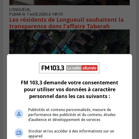
LONGUEUIL
Publié le 7 août 2026 à 14h10
Les résidents de Longueuil souhaitent la
transparence dans l’affaire Tabarah
FM 103,3 demande votre consentement
pour utiliser vos données à caractère
personnel dans les cas suivants :
GREENFIELD PARK
Publicités et contenu personnalisés, mesure de
Publié le 6 août 2026 à 13h45
performance des publicités et du contenu, études
Greenfield Park veut s’armer contre les
d’audience et développement de services
fortes
Stocker et/ou accéder à des informations sur un
pluies
appareil