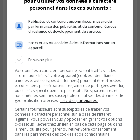
pour utiliser vos données à caractère
personnel dans les cas suivants :
Publicités et contenu personnalisés, mesure de
performance des publicités et du contenu, études
d’audience et développement de services
Stocker et/ou accéder à des informations sur un
SAINT-LAMBERT
appareil
Publié le 4 août 2026 à 12h00
Une conseillère de Saint-Lambert craint le
En savoir plus
développement de MET
Vos données à caractère personnel seront traitées, et les
informations liées à votre appareil (cookies, identifiants
uniques et autres types de données) pourront être stockées
et consultées par 66 partenaires, ainsi que partagées avec lui,
ou utilisées spécifiquement par ce site. Nos partenaires et
nous-mêmes sommes susceptibles d'utiliser des données de
géolocalisation précises.
Liste des partenaires.
Certains fournisseurs sont susceptibles de traiter vos
données à caractère personnel sur la base de l'intérêt
légitime. Vous pouvez vous y opposer en gérant vos options
ci-dessous. Recherchez un lien en bas de cette page ou dans
le menu du site pour gérer ou retirer votre consentement
dans les paramètres des cookies et de confidentialité.