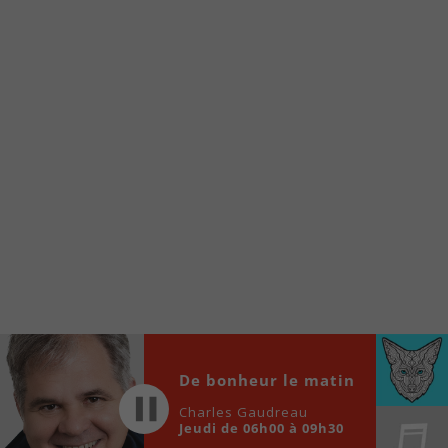
À partir de votre téléphone, allez sur le site
internet de la Radio allumée au
www.fm1033.ca
Ensuite cliquez sur l’icône situé au bas de
votre écran
(celui qui représente un carré incluant une
flèche dirigé vers le haut)
Cliquez maintenant sur l’option Ajouter sur
l’écran d’accueil et vous verrez apparaître le
logo du FM 103,3
Faites Enregistrer en haut à droite.
Et voilà! Toutes les infos et l’écoute de votre radio
locale vous sont maintenant accessibles en un clic!
Audio
De bonheur le matin
00:00
00:00
Player
Charles Gaudreau
Jeudi de 06h00 à 09h30