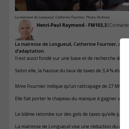
La mairesse de Longueuil, Catherine Fournier. Photo: Archives
|
Henri-Paul Raymond - FM103,3
Contacter
La mairesse de Longueuil, Catherine Fournier, consi
d’adaptation.
Il est aussi fondé sur une base et de recherche de so
Selon elle, la hausse du taux de taxes de 3,4 % était d
Mme Fournier indique qu’un rattrapage de 27 M$ doit
Elle fait porter le chapeau du manque à gagner aux 
Le blâme retombe sur des gels de taxes qu’elle juge à
La mairesse de Longueuil vise une réduction du défic