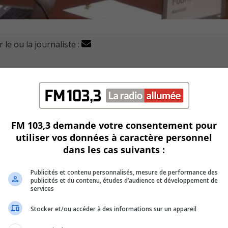
 le ou la journaliste :
dère que le plus récent budget de la ville en est un
lutions pour maintenir des services de qualité aux citoyens.
FM 103,3 demande votre consentement pour
evenu inévitable pour assainir les finances de la ville.
utiliser vos données à caractère personnel
dans les cas suivants :
 être fait pour les prochaines années.
Publicités et contenu personnalisés, mesure de performance des
anciennes administrations.
publicités et du contenu, études d’audience et développement de
services
 répétition.
Stocker et/ou accéder à des informations sur un appareil
it prévu pour correction au cours des trois prochaines anné