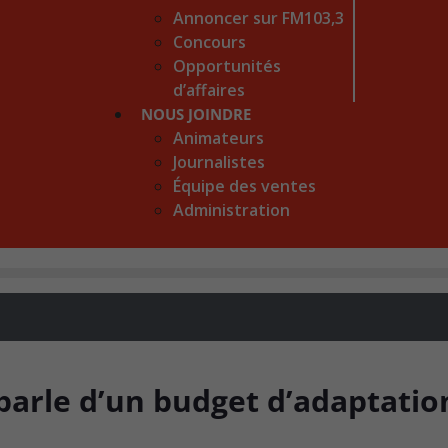
Annoncer sur FM103,3
Concours
Opportunités
d’affaires
NOUS JOINDRE
Animateurs
Journalistes
Équipe des ventes
Administration
parle d’un budget d’adaptatio