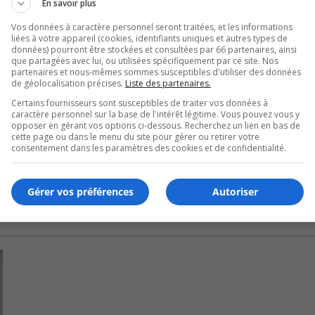
En savoir plus
il,
Virginie
Bourgeoise explique
quelles sont
les attentes de l
Vos données à caractère personnel seront traitées, et les informations
liées à votre appareil (cookies, identifiants uniques et autres types de
U
00:00
données) pourront être stockées et consultées par 66 partenaires, ainsi
U
que partagées avec lui, ou utilisées spécifiquement par ce site. Nos
partenaires et nous-mêmes sommes susceptibles d'utiliser des données
Ar
l
a ville
choisi
ra 12 équipes pour présenter leur projet à un
de géolocalisation précises.
Liste des partenaires.
ke
Certains fournisseurs sont susceptibles de traiter vos données à
to
caractère personnel sur la base de l'intérêt légitime. Vous pouvez vous y
n ont créé une application mobile pour faire revivre le p
in
opposer en gérant vos options ci-dessous. Recherchez un lien en bas de
cette page ou dans le menu du site pour gérer ou retirer votre
or
consentement dans les paramètres des cookies et de confidentialité.
de
vo
Gérer vos préférences
Autoriser