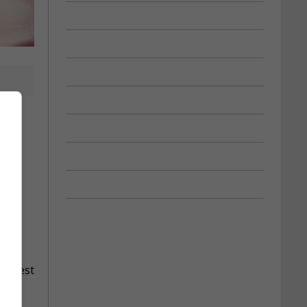
ns.
ois est