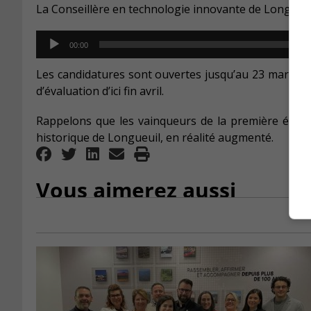
La Conseill
è
re en technologie innovante de Longueu
Audio
00:00
Player
Les candidatures sont ouvertes jusqu’au 23 mars
et 
d’évaluation d’ici fin avril.
Rappelons que les vainqueurs de la première éditio
historique de Longueuil, en réalité augmenté.
Vous aimerez aussi