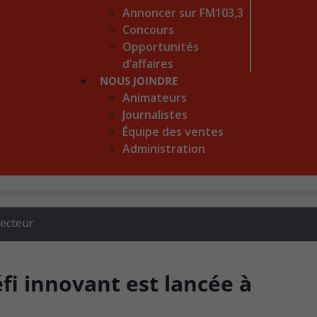
Annoncer sur FM103,3
Concours
Opportunités
d’affaires
NOUS JOINDRE
Animateurs
Journalistes
Équipe des ventes
Administration
recteur
fi innovant est lancée à