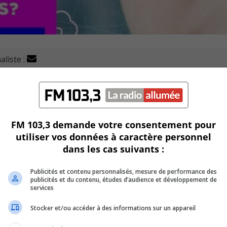
aliste :
nt, un concours destiné aux projets d’étudiants et aux
de Longueuil autour d’un projet reliant la Ville et ses citoye
cette édition.
FM 103,3 demande votre consentement pour
utiliser vos données à caractère personnel
dans les cas suivants :
e la ville et ses citoyens grâce au numériquel
 face aux changements climatiques.
Publicités et contenu personnalisés, mesure de performance des
publicités et du contenu, études d’audience et développement de
services
inancement et un contrat de service professionnel de 4 m
Stocker et/ou accéder à des informations sur un appareil
onné.