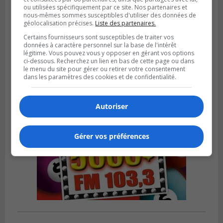
ou utilisées spécifiquement par ce site. Nos partenaires et
nous-mêmes sommes susceptibles d'utiliser des données de
SAINT-LAMBERT
géolocalisation précises.
Liste des partenaires.
Publié le 5 août 2026 à 08h23
De la fibrose kystique à l’Ironman : le
Certains fournisseurs sont susceptibles de traiter vos
données à caractère personnel sur la base de l'intérêt
parcours inspirant d’Emma Fontaine
légitime. Vous pouvez vous y opposer en gérant vos options
ci-dessous. Recherchez un lien en bas de cette page ou dans
le menu du site pour gérer ou retirer votre consentement
dans les paramètres des cookies et de confidentialité.
Autoriser
Gérer vos préférences