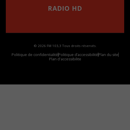
RADIO HD
••••••••••••••••••
Comment synthoniser la fréquence HD dans
votre voiture
© 2026 FM 103,3 Tous droits réservés.
Politique de confidentialité
Politique d’accessibilité
Plan du site
Plan d'accessibilite