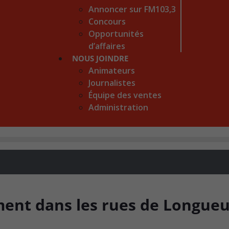
Annoncer sur FM103,3
Concours
Opportunités
d’affaires
NOUS JOINDRE
Animateurs
Journalistes
Équipe des ventes
Administration
ment dans les rues de Longueu