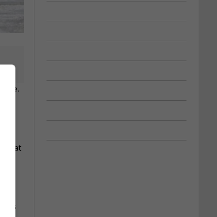
haine.
onstat
n des