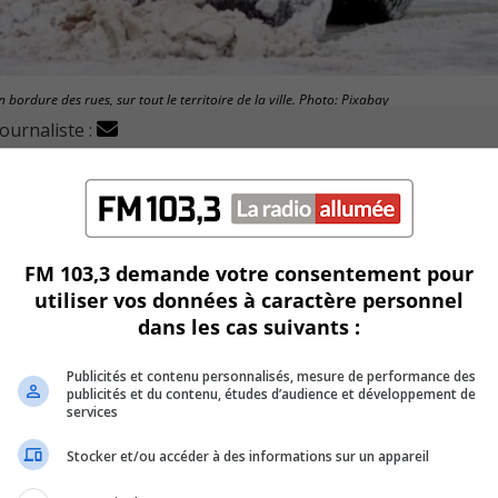
n bordure des rues, sur tout le territoire de la ville. Photo: Pixabay
journaliste :
tationnement en bordure des rues au cours de la nuit proc
dage d’abrasif auront lieu dans la nuit du 2 au 3 janvier.
FM 103,3 demande votre consentement pour
rdit de laisser son véhicule en bordure des rues.
utiliser vos données à caractère personnel
dans les cas suivants :
ure garée illégalement dans les rues pourraient recevoir un c
Publicités et contenu personnalisés, mesure de performance des
publicités et du contenu, études d’audience et développement de
services
Stocker et/ou accéder à des informations sur un appareil
e maximale de 24 heures sont d’ailleurs mis à la dispositio