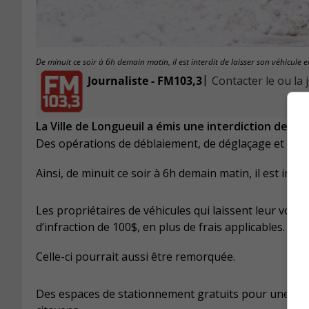
De minuit ce soir à 6h demain matin, il est interdit de laisser son véhicule e
|
Journaliste - FM103,3
Contacter le ou la 
La Ville de Longueuil a émis une interdiction de s
Des opérations de déblaiement, de déglaçage et d’épan
Ainsi, de minuit ce soir à 6h demain matin, il est inte
Les propriétaires de véhicules qui laissent leur voit
d’infraction de 100$, en plus de frais applicables.
Celle-ci pourrait aussi être remorquée.
Des espaces de stationnement gratuits pour une duré