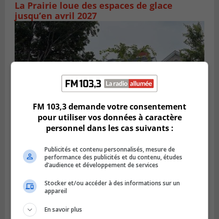
La Prairie loue des espaces de glace
jusqu’en avril 2027
FM 103,3 demande votre consentement
pour utiliser vos données à caractère
personnel dans les cas suivants :
LA PRAIRIE
Publicités et contenu personnalisés, mesure de
Publié le 4 août 2026 à 15h50
performance des publicités et du contenu, études
Le mur du rempart de La Prairie retrouve
d’audience et développement de services
sa jeunesse
Stocker et/ou accéder à des informations sur un
appareil
En savoir plus