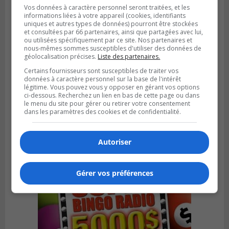
Vos données à caractère personnel seront traitées, et les
informations liées à votre appareil (cookies, identifiants
uniques et autres types de données) pourront être stockées
et consultées par 66 partenaires, ainsi que partagées avec lui,
ou utilisées spécifiquement par ce site. Nos partenaires et
nous-mêmes sommes susceptibles d'utiliser des données de
géolocalisation précises.
Liste des partenaires.
Certains fournisseurs sont susceptibles de traiter vos
données à caractère personnel sur la base de l'intérêt
légitime. Vous pouvez vous y opposer en gérant vos options
SAINT-CONSTANT
Publié le 4 août 2026 à 14h02
ci-dessous. Recherchez un lien en bas de cette page ou dans
Saint-Constant signe une nouvelle
le menu du site pour gérer ou retirer votre consentement
dans les paramètres des cookies et de confidentialité.
convention pour le bien de la population
Autoriser
Gérer vos préférences