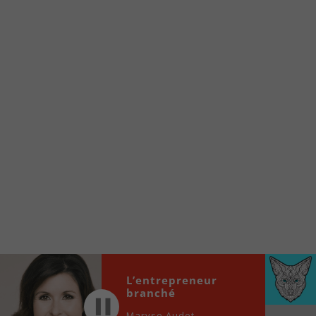
Voici la procédure ;)
À partir de votre téléphone, allez sur le site
internet de la Radio allumée au
www.fm1033.ca
Ensuite cliquez sur l’icône situé au bas de
votre écran
(celui qui représente un carré incluant une
flèche dirigé vers le haut)
Cliquez maintenant sur l’option Ajouter sur
l’écran d’accueil et vous verrez apparaître le
logo du FM 103,3
Faites Enregistrer en haut à droite.
Et voilà! Toutes les infos et l’écoute de votre radio
locale vous sont maintenant accessibles en un clic!
L’entrepreneur
Audio
00:00
00:00
branché
Player
Maryse Audet