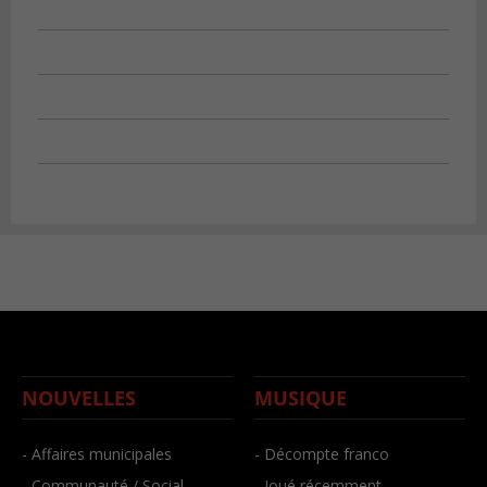
NOUVELLES
MUSIQUE
- Affaires municipales
- Décompte franco
- Communauté / Social
- Joué récemment