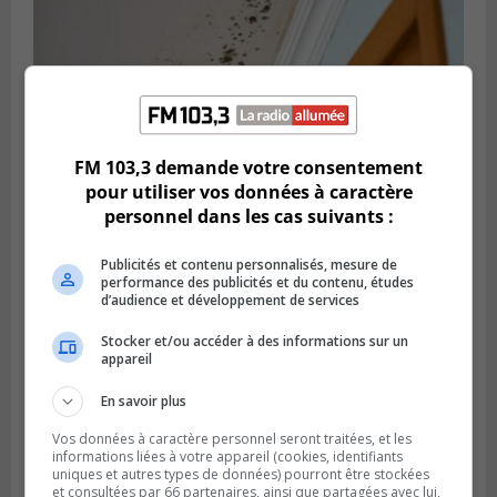
FM 103,3 demande votre consentement
pour utiliser vos données à caractère
personnel dans les cas suivants :
LONGUEUIL
Publié le 19 février 2024 à 09h44
La Rive-Sud infestée par des logements
Publicités et contenu personnalisés, mesure de
insalubres
performance des publicités et du contenu, études
d’audience et développement de services
Stocker et/ou accéder à des informations sur un
appareil
En savoir plus
Vos données à caractère personnel seront traitées, et les
informations liées à votre appareil (cookies, identifiants
uniques et autres types de données) pourront être stockées
et consultées par 66 partenaires, ainsi que partagées avec lui,