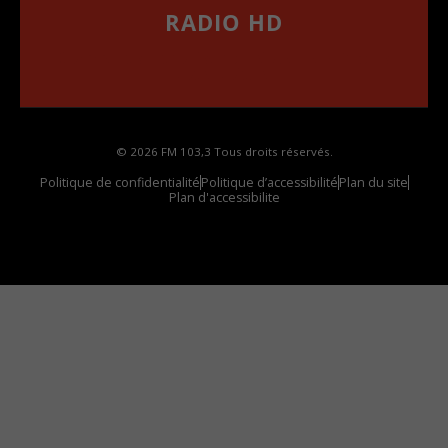
RADIO HD
••••••••••••••••••
Comment synthoniser la fréquence HD dans
votre voiture
© 2026 FM 103,3 Tous droits réservés.
Politique de confidentialité
Politique d’accessibilité
Plan du site
Plan d'accessibilite