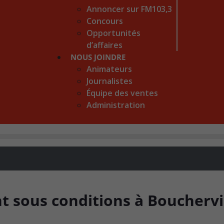
Annoncer sur FM103,3
Concours
Opportunités
d’affaires
NOUS JOINDRE
Animateurs
Journalistes
Équipe des ventes
Administration
 sous conditions à Bouchervi