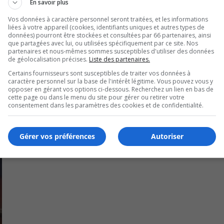
En savoir plus
mations à la Ville, pour compléter le dossier.
Vos données à caractère personnel seront traitées, et les informations
liées à votre appareil (cookies, identifiants uniques et autres types de
té reçu.
données) pourront être stockées et consultées par 66 partenaires, ainsi
que partagées avec lui, ou utilisées spécifiquement par ce site. Nos
partenaires et nous-mêmes sommes susceptibles d'utiliser des données
de géolocalisation précises.
Liste des partenaires.
 cas d’infraction à la limite le chien pourrait être confisqu
Certains fournisseurs sont susceptibles de traiter vos données à
caractère personnel sur la base de l'intérêt légitime. Vous pouvez vous y
opposer en gérant vos options ci-dessous. Recherchez un lien en bas de
cette page ou dans le menu du site pour gérer ou retirer votre
consentement dans les paramètres des cookies et de confidentialité.
Gérer vos préférences
Autoriser