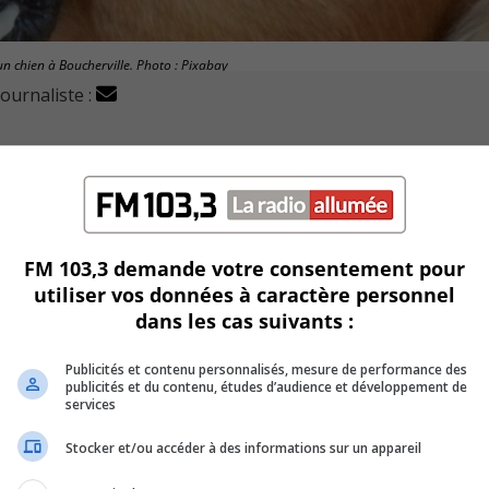
un chien à Boucherville. Photo : Pixabay
journaliste :
er des conditions sévères, s’ils veulent garder leur anima
nima, a mené une enquête à la suite d’une morsure infligé
FM 103,3 demande votre consentement pour
utiliser vos données à caractère personnel
 municipal de Boucherville.
dans les cas suivants :
propriétaires de chiens pour veiller à la sécurité publique.
Publicités et contenu personnalisés, mesure de performance des
publicités et du contenu, études d’audience et développement de
 juge que la bête en question est considérée « à risque ».
services
Stocker et/ou accéder à des informations sur un appareil
nger que représente l’animal.