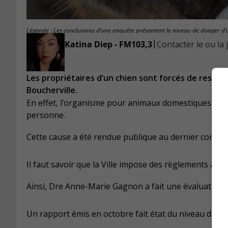
Légende : Les conclusions d’une enquête présentent le niveau de danger d’
|
Katina Diep - FM103,3
Contacter le ou la 
Les propriétaires d’un chien sont forcés de respect
Boucherville.
En effet, l’organisme pour animaux domestiques Proa
personne.
Cette cause a été rendue publique au dernier conseil
Il faut savoir que la Ville impose des règlements aux 
Ainsi, Dre Anne-Marie Gagnon a fait une évaluation et
Un rapport émis en octobre fait état du niveau de da