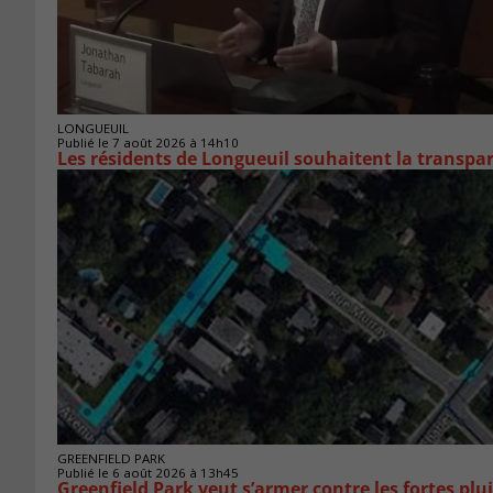
LONGUEUIL
Publié le 7 août 2026 à 14h10
Les résidents de Longueuil souhaitent la transpa
GREENFIELD PARK
Publié le 6 août 2026 à 13h45
Greenfield Park veut s’armer 