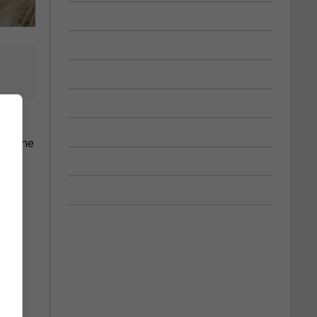
l à
e à une