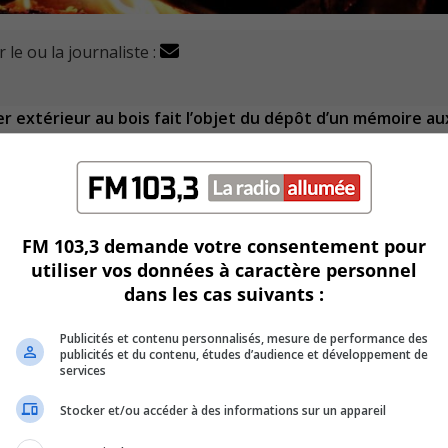
 le ou la journaliste :
er extérieur au bois fait l’objet du dépôt d’un mémoire au
art traitent de santé, de difficulté à respirer, de fumée qui
oisins.
brûlés lors de ces feux et du bruit généré par les citoyens 
FM 103,3 demande votre consentement pour
utiliser vos données à caractère personnel
dans les cas suivants :
e de leadership dans ce dossier et de respecter les résultats
t cette année.
Publicités et contenu personnalisés, mesure de performance des
publicités et du contenu, études d’audience et développement de
services
s sont contre les feux au bois pour des questions de santé 
Stocker et/ou accéder à des informations sur un appareil