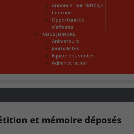
Annoncer sur FM103,3
Concours
Opportunités
d’affaires
NOUS JOINDRE
Animateurs
Journalistes
Équipe des ventes
Administration
pétition et mémoire déposés