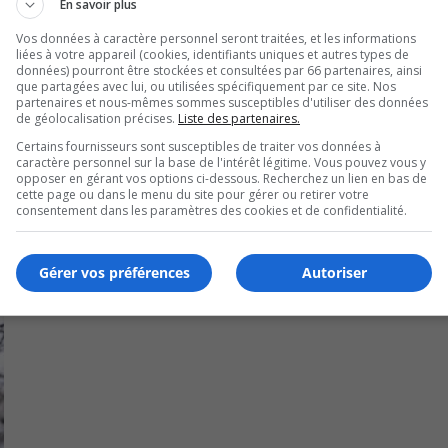
En savoir plus
 le ministère de l’Environnement du Québec et liées aux ef
Vos données à caractère personnel seront traitées, et les informations
liées à votre appareil (cookies, identifiants uniques et autres types de
données) pourront être stockées et consultées par 66 partenaires, ainsi
ongueuil interdise les feux de bois – à Greenfield Park et à S
que partagées avec lui, ou utilisées spécifiquement par ce site. Nos
partenaires et nous-mêmes sommes susceptibles d'utiliser des données
de géolocalisation précises.
Liste des partenaires.
Certains fournisseurs sont susceptibles de traiter vos données à
caractère personnel sur la base de l'intérêt légitime. Vous pouvez vous y
opposer en gérant vos options ci-dessous. Recherchez un lien en bas de
cette page ou dans le menu du site pour gérer ou retirer votre
consentement dans les paramètres des cookies et de confidentialité.
Gérer vos préférences
Autoriser