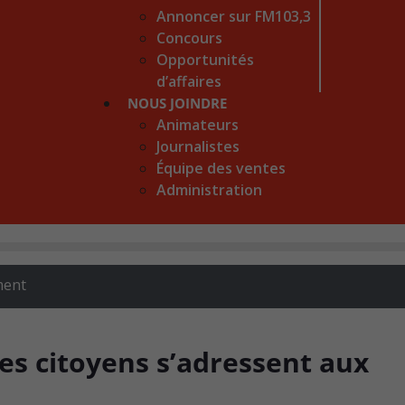
Annoncer sur FM103,3
Concours
Opportunités
d’affaires
NOUS JOINDRE
Animateurs
Journalistes
Équipe des ventes
Administration
ment
des citoyens s’adressent aux