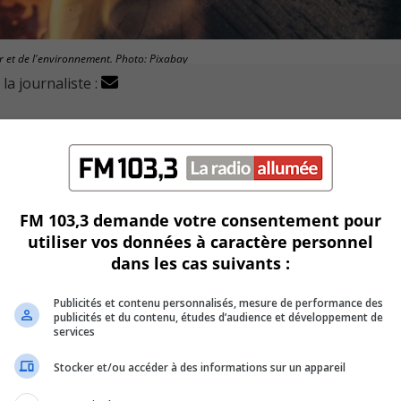
air et de l'environnement. Photo: Pixabay
la journaliste :
t aux nouveaux élus, dans le dossier des feux extérieurs
u annule le règlement interdisant ces feux.
FM 103,3 demande votre consentement pour
soucieux de la qualité de l’air et de l’environnement.
utiliser vos données à caractère personnel
dans les cas suivants :
ondissement Greenfield Park, Robert Myles.
Publicités et contenu personnalisés, mesure de performance des
es feux extérieurs au bois soient interdits à Longueuil.
publicités et du contenu, études d’audience et développement de
services
Stocker et/ou accéder à des informations sur un appareil
glement interdisant les feux de bois extérieurs sur l’ensemble