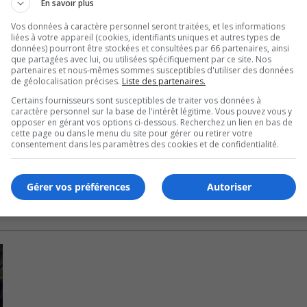
En savoir plus
Vos données à caractère personnel seront traitées, et les informations
liées à votre appareil (cookies, identifiants uniques et autres types de
ngagée à suspendre temporairement ce règlement, le temps 
données) pourront être stockées et consultées par 66 partenaires, ainsi
que partagées avec lui, ou utilisées spécifiquement par ce site. Nos
partenaires et nous-mêmes sommes susceptibles d'utiliser des données
de géolocalisation précises.
Liste des partenaires.
rincipe de consultation, notamment auprès d’experts en sa
Certains fournisseurs sont susceptibles de traiter vos données à
caractère personnel sur la base de l'intérêt légitime. Vous pouvez vous y
opposer en gérant vos options ci-dessous. Recherchez un lien en bas de
cette page ou dans le menu du site pour gérer ou retirer votre
océder à l’étude sans suspendre ni modifier le règlement.
consentement dans les paramètres des cookies et de confidentialité.
Gérer vos préférences
Autoriser