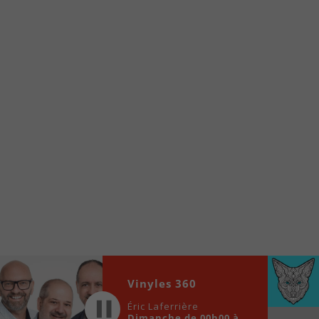
Voici la procédure ;)
À partir de votre téléphone, allez sur le site
internet de la Radio allumée au
www.fm1033.ca
Ensuite cliquez sur l’icône situé au bas de
votre écran
(celui qui représente un carré incluant une
flèche dirigé vers le haut)
Cliquez maintenant sur l’option Ajouter sur
l’écran d’accueil et vous verrez apparaître le
logo du FM 103,3
Faites Enregistrer en haut à droite.
Et voilà! Toutes les infos et l’écoute de votre radio
locale vous sont maintenant accessibles en un clic!
Audio
Vinyles 360
00:00
00:00
Player
Éric Laferrière
Dimanche de 00h00 à