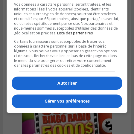
Vos données à caractère personnel seront traitées, et les
informations liées à votre appareil (cookies, identifiants
uniques et autres types de données) pourront être stockées
et consultées par 66 partenaires, ainsi que partagées avec lui,
ou utilisées spécifiquement par ce site. Nos partenaires et
nous-mêmes sommes susceptibles d'utiliser des données de
géolocalisation précises.
Liste des partenaires.
Certains fournisseurs sont susceptibles de traiter vos
données à caractère personnel sur la base de l'intérêt
légitime. Vous pouvez vous y opposer en gérant vos options
BOUCHERVILLE
Publié le 27 juillet 2026 à 19h58
ci-dessous. Recherchez un lien en bas de cette page ou dans
Metro prend les moyens pour protéger son
le menu du site pour gérer ou retirer votre consentement
dans les paramètres des cookies et de confidentialité.
personnel cadre
Autoriser
Gérer vos préférences