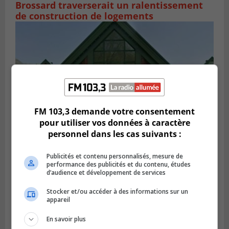
Brossard traverserait un ralentissement
de construction de logements
FM 103,3 demande votre consentement
pour utiliser vos données à caractère
personnel dans les cas suivants :
VIEUX-LONGUEUIL
Publicités et contenu personnalisés, mesure de
Publié le 28 juillet 2026 à 07h44
performance des publicités et du contenu, études
La Tablée des chefs obtient un appui
d’audience et développement de services
financier pour poursuivre sa mission
Stocker et/ou accéder à des informations sur un
appareil
En savoir plus