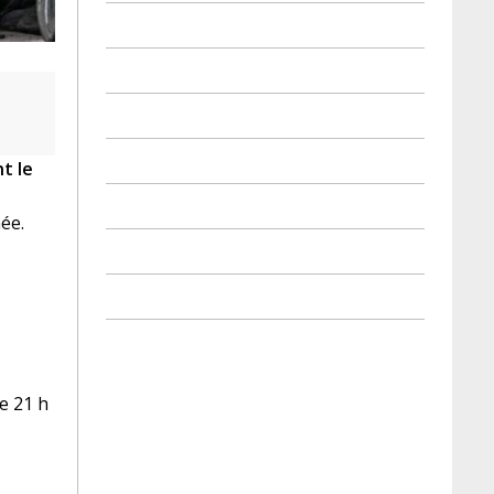
t le
ée.
e 21 h