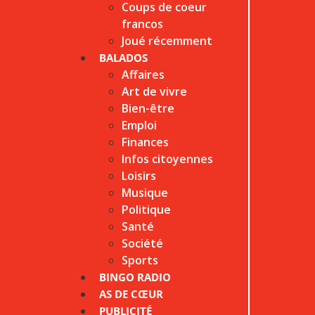
Coups de coeur
francos
Joué récemment
BALADOS
Affaires
Art de vivre
Bien-être
Emploi
Finances
Infos citoyennes
Loisirs
Musique
Politique
Santé
Société
Sports
BINGO RADIO
AS DE CŒUR
PUBLICITÉ