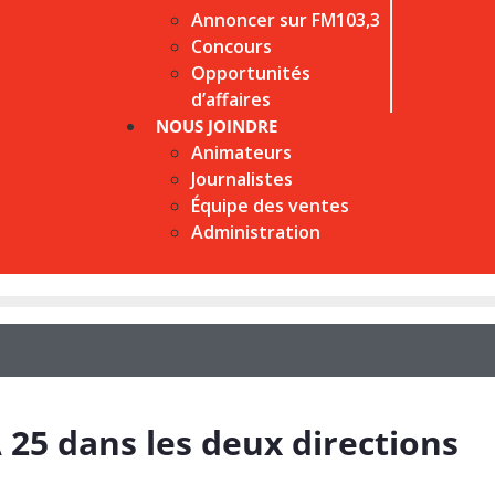
Annoncer sur FM103,3
Concours
Opportunités
d’affaires
NOUS JOINDRE
Animateurs
Journalistes
Équipe des ventes
Administration
 25 dans les deux directions