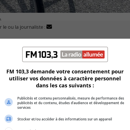
s.
 le ou la journaliste :
 et il concerne les adeptes du vélo.
 OBNL pour voir à créer un réseau structuré de circuits et de
FM 103,3 demande votre consentement pour
ut aussi contrer le développement d’un réseau parallèle et in
utiliser vos données à caractère personnel
ains de propriété privée.
dans les cas suivants :
vironnement et provoque des tensions entre résidents.
Publicités et contenu personnalisés, mesure de performance des
publicités et du contenu, études d’audience et développement de
 mettre sur pied un organisme dédiée au développement et à
services
Stocker et/ou accéder à des informations sur un appareil