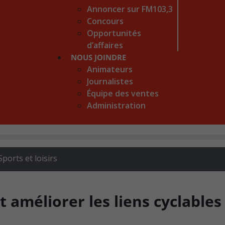
Annoncer sur FM103,3
Concours
Opportunités
d’affaires
NOUS JOINDRE
Animateurs
Journalistes
Équipe des ventes
Administration
Sports et loisirs
améliorer les liens cyclables