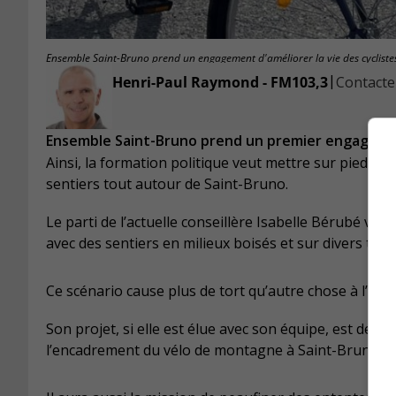
Ensemble Saint-Bruno prend un engagement d'améliorer la vie des cycliste
|
Henri-Paul Raymond - FM103,3
Contacter
Ensemble Saint-Bruno prend un premier engagement
Ainsi, la formation politique veut mettre sur pied un
sentiers tout autour de Saint-Bruno.
Le parti de l’actuelle conseillère Isabelle Bérubé ve
avec des sentiers en milieux boisés et sur divers terr
Ce scénario cause plus de tort qu’autre chose à l’en
Son projet, si elle est élue avec son équipe, est de
l’encadrement du vélo de montagne à Saint-Bruno.