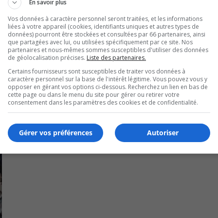
melles avec des propriétaires terriens et va aussi faire parti
En savoir plus
mélioration des sentiers naturels.
Vos données à caractère personnel seront traitées, et les informations
liées à votre appareil (cookies, identifiants uniques et autres types de
 fatbikes d’hiver et concevoir des circuits régionaux de vél
données) pourront être stockées et consultées par 66 partenaires, ainsi
que partagées avec lui, ou utilisées spécifiquement par ce site. Nos
partenariats avec des commerçants locaux.
partenaires et nous-mêmes sommes susceptibles d'utiliser des données
de géolocalisation précises.
Liste des partenaires.
Certains fournisseurs sont susceptibles de traiter vos données à
caractère personnel sur la base de l'intérêt légitime. Vous pouvez vous y
opposer en gérant vos options ci-dessous. Recherchez un lien en bas de
cette page ou dans le menu du site pour gérer ou retirer votre
consentement dans les paramètres des cookies et de confidentialité.
Gérer vos préférences
Autoriser