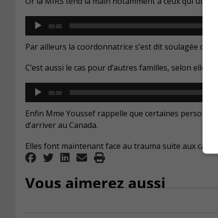
Or la MIRS tend la main notamment à ceux qui utilise
Audio
00:00
Player
Par ailleurs la coordonnatrice s’est dit soulagée d’avo
C’est aussi le cas pour d’autres familles, selon elle.
Audio
00:00
Player
Enfin Mme Youssef rappelle que certaines personnes o
d’arriver au Canada.
Elles font maintenant face au trauma suite aux catast
Vous aimerez aussi