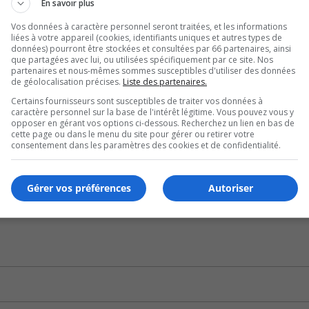
nt les services de francisation, comme l’explique Mme Youss
En savoir plus
Vos données à caractère personnel seront traitées, et les informations
U
liées à votre appareil (cookies, identifiants uniques et autres types de
00:00
U
données) pourront être stockées et consultées par 66 partenaires, ainsi
que partagées avec lui, ou utilisées spécifiquement par ce site. Nos
Ar
ir rejoint ses proches en Syrie.
partenaires et nous-mêmes sommes susceptibles d'utiliser des données
ke
de géolocalisation précises.
Liste des partenaires.
to
Certains fournisseurs sont susceptibles de traiter vos données à
caractère personnel sur la base de l'intérêt légitime. Vous pouvez vous y
in
opposer en gérant vos options ci-dessous. Recherchez un lien en bas de
U
or
00:00
cette page ou dans le menu du site pour gérer ou retirer votre
U
consentement dans les paramètres des cookies et de confidentialité.
de
Ar
nt vécu une situation difficile dans leur pays d’origine ava
vo
ke
Gérer vos préférences
Autoriser
to
rophes naturelles, dit-elle.
in
or
de
vo