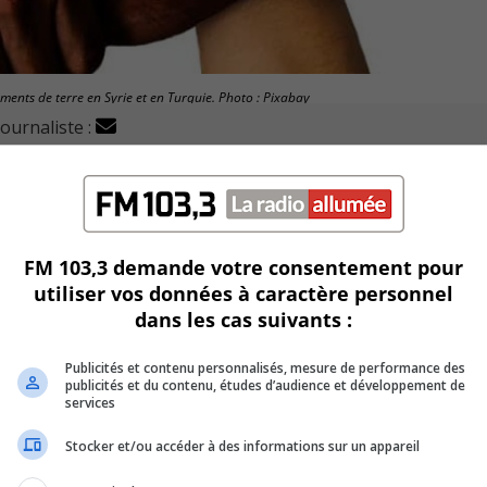
ments de terre en Syrie et en Turquie. Photo : Pixabay
journaliste :
es familles de la Rive-Sud affectées par les tremblement
MIRS) offre des services à plusieurs d’entre elles.
FM 103,3 demande votre consentement pour
utiliser vos données à caractère personnel
ion, Abir Youssef, est elle-même touchée par les récents
dans les cas suivants :
Publicités et contenu personnalisés, mesure de performance des
 un soutien moral aux gens d’ici.
publicités et du contenu, études d’audience et développement de
services
tallés sur la Rive-Sud.
Stocker et/ou accéder à des informations sur un appareil