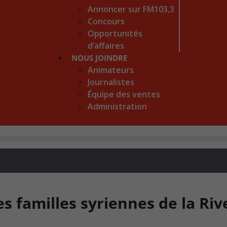
Annoncer sur FM103,3
Concours
Opportunités
d’affaires
NOUS JOINDRE
Animateurs
Journalistes
Équipe des ventes
Administration
es familles syriennes de la Riv