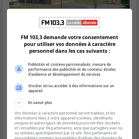
SAINT-HUBERT
FM 103,3 demande votre consentement
Publié le 6 août 2026 à 09h39
Longueuil injecte 1,5 M$ pour moderniser
pour utiliser vos données à caractère
deux stations de pompage
personnel dans les cas suivants :
Publicités et contenu personnalisés, mesure de
performance des publicités et du contenu, études
d’audience et développement de services
Stocker et/ou accéder à des informations sur un
appareil
En savoir plus
Vos données à caractère personnel seront traitées, et les
informations liées à votre appareil (cookies, identifiants
uniques et autres types de données) pourront être stockées
et consultées par 66 partenaires, ainsi que partagées avec lui,
LA PRAIRIE
ou utilisées spécifiquement par ce site. Nos partenaires et
Publié le 5 août 2026 à 11h59
nous-mêmes sommes susceptibles d'utiliser des données de