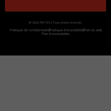
votre voiture
© 2026 FM 103,3 Tous droits réservés.
Politique de confidentialité
Politique d’accessibilité
Plan du site
Plan d'accessibilite