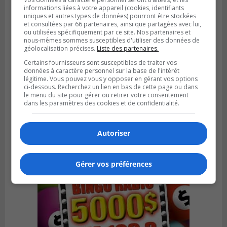
informations liées à votre appareil (cookies, identifiants
uniques et autres types de données) pourront être stockées
et consultées par 66 partenaires, ainsi que partagées avec lui,
ou utilisées spécifiquement par ce site. Nos partenaires et
nous-mêmes sommes susceptibles d'utiliser des données de
géolocalisation précises.
Liste des partenaires.
Certains fournisseurs sont susceptibles de traiter vos
données à caractère personnel sur la base de l'intérêt
SAINT-CATHERINE
légitime. Vous pouvez vous y opposer en gérant vos options
Publié le 30 juillet 2026 à 07h58
Sainte-Catherine prolonge son aide
ci-dessous. Recherchez un lien en bas de cette page ou dans
le menu du site pour gérer ou retirer votre consentement
financière au Complexe Le Partage
dans les paramètres des cookies et de confidentialité.
Autoriser
Gérer vos préférences