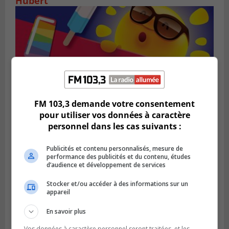
Hubert
FM 103,3 demande votre consentement
pour utiliser vos données à caractère
personnel dans les cas suivants :
SAINT-BRUNO-DE-MONTARVILLE
Publié le 2 août 2026 à 08h06
Publicités et contenu personnalisés, mesure de
La Fête des parcs est de retour à Saint-
performance des publicités et du contenu, études
Bruno
d’audience et développement de services
Stocker et/ou accéder à des informations sur un
appareil
En savoir plus
Vos données à caractère personnel seront traitées, et les