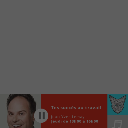
À partir de votre téléphone, allez sur le site
internet de la Radio allumée au
www.fm1033.ca
Ensuite cliquez sur l’icône situé au bas de
votre écran
(celui qui représente un carré incluant une
flèche dirigé vers le haut)
Cliquez maintenant sur l’option Ajouter sur
l’écran d’accueil et vous verrez apparaître le
logo du FM 103,3
Faites Enregistrer en haut à droite.
Et voilà! Toutes les infos et l’écoute de votre radio
locale vous sont maintenant accessibles en un clic!
Audio
Tes succès au travail
00:00
00:00
Player
Jean-Yves Lemay
Jeudi de 13h00 à 16h00