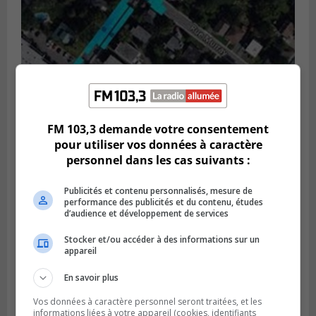
FM 103,3 demande votre consentement
GREENFIELD PARK
Publié le 6 août 2026 à 13h45
pour utiliser vos données à caractère
Greenfield Park veut s’armer contre les
personnel dans les cas suivants :
fortes
pluies
Publicités et contenu personnalisés, mesure de
performance des publicités et du contenu, études
d’audience et développement de services
Stocker et/ou accéder à des informations sur un
appareil
En savoir plus
Vos données à caractère personnel seront traitées, et les
informations liées à votre appareil (cookies, identifiants