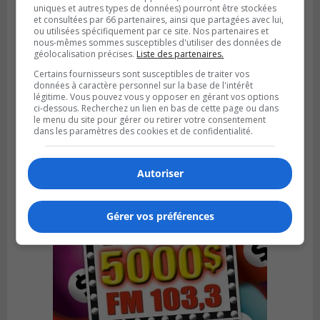
uniques et autres types de données) pourront être stockées
et consultées par 66 partenaires, ainsi que partagées avec lui,
ou utilisées spécifiquement par ce site. Nos partenaires et
nous-mêmes sommes susceptibles d'utiliser des données de
géolocalisation précises.
Liste des partenaires.
SAINT-HUBERT
Certains fournisseurs sont susceptibles de traiter vos
Publié le 6 août 2026 à 09h39
données à caractère personnel sur la base de l'intérêt
Longueuil injecte 1,5 M$ pour moderniser
légitime. Vous pouvez vous y opposer en gérant vos options
deux stations de pompage
ci-dessous. Recherchez un lien en bas de cette page ou dans
le menu du site pour gérer ou retirer votre consentement
dans les paramètres des cookies et de confidentialité.
Autoriser
Gérer vos préférences