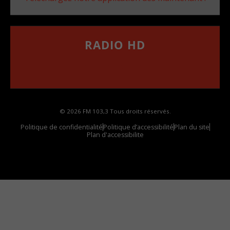
RADIO HD
••••••••••••••••••
Comment synthoniser la fréquence HD dans
votre voiture
© 2026 FM 103,3 Tous droits réservés.
Politique de confidentialité
Politique d’accessibilité
Plan du site
Plan d'accessibilite