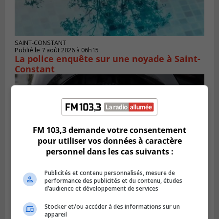
SAINT-CONSTANT
Publié le 7 août 2026 à 06h15
La police enquête sur une noyade à Saint-
Constant
FM 103,3 demande votre consentement
pour utiliser vos données à caractère
personnel dans les cas suivants :
Publicités et contenu personnalisés, mesure de
performance des publicités et du contenu, études
d’audience et développement de services
LONGUEUIL
Stocker et/ou accéder à des informations sur un
Publié le 6 août 2026 à 11h58
Des jeunes ciblent la Montérégie pour
appareil