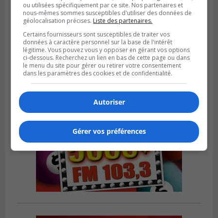
ou utilisées spécifiquement par ce site. Nos partenaires et
nous-mêmes sommes susceptibles d'utiliser des données de
SAINT-LAMBERT
géolocalisation précises.
Liste des partenaires.
Publié le 4 août 2026 à 12h00
Une conseillère de Saint-Lambert craint le
Certains fournisseurs sont susceptibles de traiter vos
développement de MET
données à caractère personnel sur la base de l'intérêt
légitime. Vous pouvez vous y opposer en gérant vos options
ci-dessous. Recherchez un lien en bas de cette page ou dans
le menu du site pour gérer ou retirer votre consentement
dans les paramètres des cookies et de confidentialité.
Autoriser
Gérer vos préférences