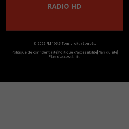
RADIO HD
••••••••••••••••••
Comment synthoniser la fréquence HD dans
votre voiture
© 2026 FM 103,3 Tous droits réservés.
Politique de confidentialité
Politique d’accessibilité
Plan du site
Plan d'accessibilite