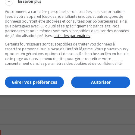
En savoir plus
Vos données à caractère personnel seront traitées, et les informations
liées à votre appareil (cookies, identifiants uniques et autres types de
U
données) pourront être stockées et consultées par 66 partenaires, ainsi
00:00
U
que partagées avec lui, ou utilisées spécifiquement par ce site. Nos
partenaires et nous-mêmes sommes susceptibles d'utiliser des données
Ar
 la présidente de la FROHME, Denise Godbout, plaide pour qu
de géolocalisation précises.
Liste des partenaires.
ke
bec.
Certains fournisseurs sont susceptibles de traiter vos données à
to
caractère personnel sur la base de l'intérêt légitime. Vous pouvez vous y
opposer en gérant vos options ci-dessous. Recherchez un lien en bas de
isent à la réalisation de projets locatifs urgents.
in
cette page ou dans le menu du site pour gérer ou retirer votre
or
consentement dans les paramètres des cookies et de confidentialité.
U
de
00:00
U
vo
Ar
Gérer vos préférences
Autoriser
ke
to
in
or
de
vo