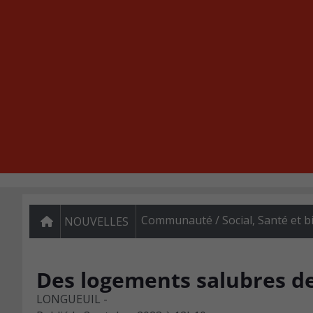
Communauté / Social
,
Santé et b
NOUVELLES
Des logements salubres 
LONGUEUIL -