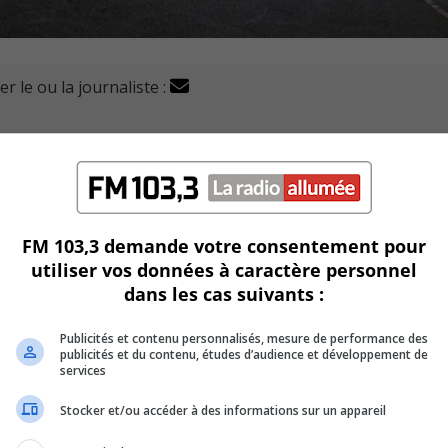
r le ou la journaliste :
e pour que les gouvernements investissent « STAT »
s sociaux salubres.
ion régionale des OSBL d’habitation de la Montérégie et de l’
FM 103,3 demande votre consentement pour
utiliser vos données à caractère personnel
ent que la crise du logement affecte directement la santé de
dans les cas suivants :
Publicités et contenu personnalisés, mesure de performance des
n tel logement insalubre, puisqu’ils ne peuvent se loger ail
publicités et du contenu, études d’audience et développement de
services
ues de problèmes respiratoires, infectieux, ou même menta
Stocker et/ou accéder à des informations sur un appareil
aincre les décideurs que financer le logement social va rédu