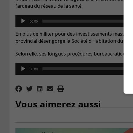
fardeau du réseau de la santé.
Audio
00:00
Player
En plus de militer pour des investissements massifs,
provincial désengorge la Société d’Habitation du Qué
Selon elle, ses longues procédures bureaucratiques nu
Audio
00:00
Player
Vous aimerez aussi