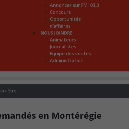
Annoncer sur FM103,3
Concours
Opportunités
d’affaires
NOUS JOINDRE
Animateurs
Journalistes
Équipe des ventes
Administration
ien-être
demandés en Montérégie