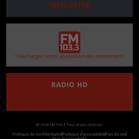
INFOLETTRE
Téléchargez notre application dès maintenant !
RADIO HD
••••••••••••••••••
Comment synthoniser la fréquence HD dans
votre voiture
© 2026 FM 103,3 Tous droits réservés.
Politique de confidentialité
Politique d’accessibilité
Plan du site
Plan d'accessibilite