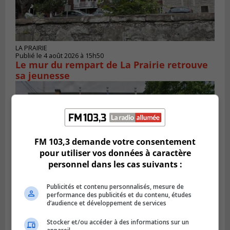
LA PRAIRIE
Publié le 4 août 2026 à 15h50
Le mur du rempart de La Prairie retrouve
sa jeunesse
FM 103,3 demande votre consentement
pour utiliser vos données à caractère
personnel dans les cas suivants :
Publicités et contenu personnalisés, mesure de
performance des publicités et du contenu, études
d’audience et développement de services
SAINT-CONSTANT
Publié le 4 août 2026 à 14h02
Stocker et/ou accéder à des informations sur un
Saint-Constant signe une nouvelle