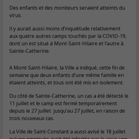
Des enfants et des moniteurs seraient atteints du
virus.
Il y aurait aussi moins d
’
inqui
é
tude relativement
aux quatre autres camps touch
é
s par la COVID-19,
dont un est situ
é à
Mont-Saint-Hilaire et l
’
autre
à
Sainte-Catherine
.
A Mont-Saint-Hilaire, la Ville a indiqu
é
, cette fin de
semaine que deux enfants d
’
une m
ê
me famille en
é
taient atteints, et tous ont
é
t
é
mis en isolement.
Du c
ô
t
é
de Sainte-Catherine, un cas a
é
t
é
d
é
tect
é
le
11 juillet et le camp est ferm
é
temporairement
depuis le 27
juillet jusqu
’
au
27 juillet, en raison de
trois nouveaux cas.
La Ville de Saint-Constant a aussi avis
é
le 18 juillet