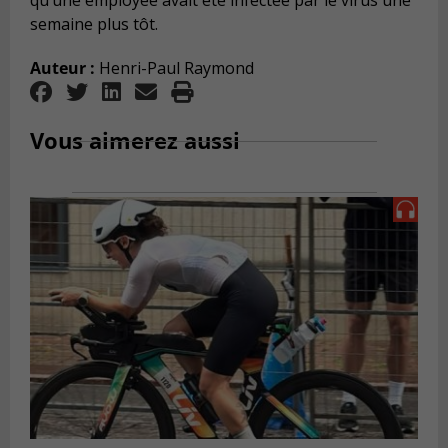
qu
’
une employ
é
e avait
é
t
é
infect
é
e par le virus une
semaine plus t
ô
t.
Auteur :
Henri-Paul Raymond
Vous aimerez aussi