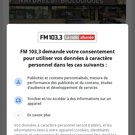
FM 103,3 demande votre consentement
BROSSARD
pour utiliser vos données à caractère
Publié le 2 août 2026 à 23h04
Rappel de quatre produits alimentaires à
personnel dans les cas suivants :
Brossard
Publicités et contenu personnalisés, mesure de
performance des publicités et du contenu, études
d’audience et développement de services
Stocker et/ou accéder à des informations sur un
appareil
En savoir plus
Vos données à caractère personnel seront traitées, et les
informations liées à votre appareil (cookies, identifiants
uniques et autres types de données) pourront être stockées