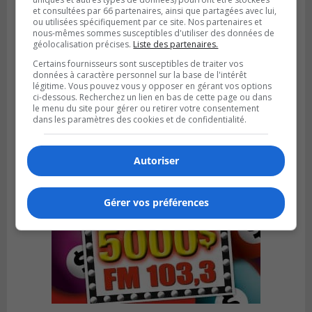
et consultées par 66 partenaires, ainsi que partagées avec lui,
ou utilisées spécifiquement par ce site. Nos partenaires et
nous-mêmes sommes susceptibles d'utiliser des données de
GREENFIELD PARK
géolocalisation précises.
Liste des partenaires.
Publié le 31 juillet 2026 à 16h45
Des firmes de Longueuil vont participer
Certains fournisseurs sont susceptibles de traiter vos
aux méga-travaux de l’hôpital Charles-
données à caractère personnel sur la base de l'intérêt
légitime. Vous pouvez vous y opposer en gérant vos options
Le Moyne
ci-dessous. Recherchez un lien en bas de cette page ou dans
le menu du site pour gérer ou retirer votre consentement
dans les paramètres des cookies et de confidentialité.
Autoriser
Gérer vos préférences