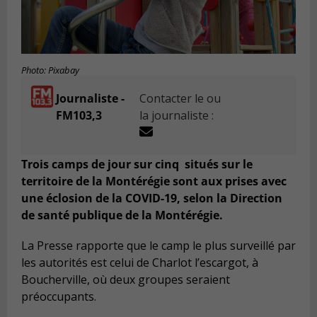
Photo: Pixabay
Journaliste -
Contacter le ou
FM103,3
la journaliste :
Trois camps de jour sur cinq situés sur le
territoire de la Montérégie sont aux prises avec
une éclosion de la COVID-19, selon la Direction
de santé publique de la Montérégie.
La Presse rapporte que le camp le plus surveill
é
par
les autorit
é
s est celui de Charlot l
’
escargot,
à
Boucherville, o
ù
deux
groupes seraient
pr
é
occupants.