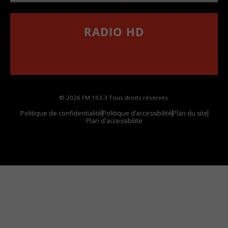
RADIO HD
••••••••••••••••••
Comment synthoniser la fréquence HD dans
votre voiture
© 2026 FM 103,3 Tous droits réservés.
Politique de confidentialité
Politique d’accessibilité
Plan du site
Plan d'accessibilite