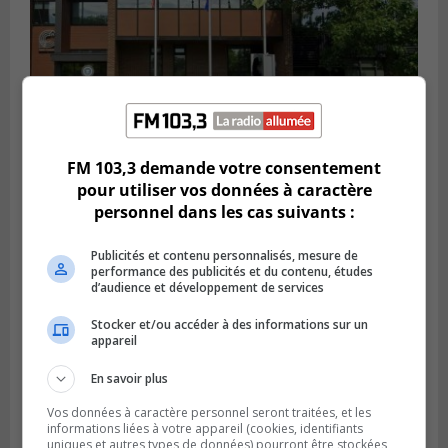
FM 103,3 demande votre consentement
pour utiliser vos données à caractère
SAINT-CONSTANT
personnel dans les cas suivants :
Publié le 4 août 2026 à 14h02
Saint-Constant signe une nouvelle
convention pour le bien de la population
Publicités et contenu personnalisés, mesure de
performance des publicités et du contenu, études
d’audience et développement de services
Stocker et/ou accéder à des informations sur un
appareil
En savoir plus
Vos données à caractère personnel seront traitées, et les
informations liées à votre appareil (cookies, identifiants
uniques et autres types de données) pourront être stockées