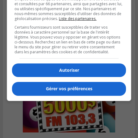
et consultées par 66 partenaires, ainsi que partagées avec lui,
ou utilisées spécifiquement par ce site. Nos partenaires et
nous-mêmes sommes susceptibles d'utiliser des données de
géolocalisation précises.
Liste des partenaires.
SAINT-LAMBERT
Publié le 4 août 2026 à 12h00
Certains fournisseurs sont susceptibles de traiter vos
Une conseillère de Saint-Lambert craint le
données à caractère personnel sur la base de l'intérêt
légitime. Vous pouvez vous y opposer en gérant vos options
développement de MET
ci-dessous. Recherchez un lien en bas de cette page ou dans
le menu du site pour gérer ou retirer votre consentement
dans les paramètres des cookies et de confidentialité.
Autoriser
Gérer vos préférences