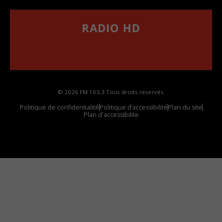
RADIO HD
••••••••••••••••••
Comment synthoniser la fréquence HD dans
votre voiture
© 2026 FM 103,3 Tous droits réservés.
Politique de confidentialité
Politique d’accessibilité
Plan du site
Plan d'accessibilite