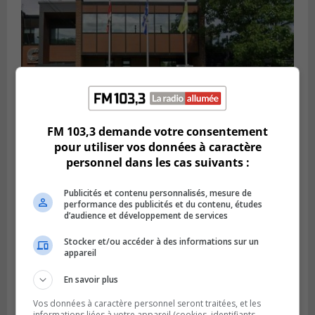
FM 103,3 demande votre consentement
pour utiliser vos données à caractère
personnel dans les cas suivants :
SAINT-CONSTANT
Publié le 4 août 2026 à 14h02
Saint-Constant signe une nouvelle
Publicités et contenu personnalisés, mesure de
convention pour le bien de la population
performance des publicités et du contenu, études
d’audience et développement de services
Stocker et/ou accéder à des informations sur un
appareil
En savoir plus
Vos données à caractère personnel seront traitées, et les
informations liées à votre appareil (cookies, identifiants