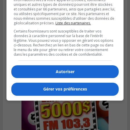
uniques et autres types de données) pourront être stockées
et consultées par 66 partenaires, ainsi que partagées avec lui,
ou utilisées spécifiquement par ce site. Nos partenaires et
nous-mêmes sommes susceptibles d'utiliser des données de
géolocalisation précises.
Liste des partenaires.
Certains fournisseurs sont susceptibles de traiter vos
SAINT-LAMBERT
données à caractère personnel sur la base de l'intérêt
Publié le 4 août 2026 à 12h00
Une conseillère de Saint-Lambert craint le
légitime. Vous pouvez vous y opposer en gérant vos options
ci-dessous. Recherchez un lien en bas de cette page ou dans
développement de MET
le menu du site pour gérer ou retirer votre consentement
dans les paramètres des cookies et de confidentialité.
Autoriser
Gérer vos préférences