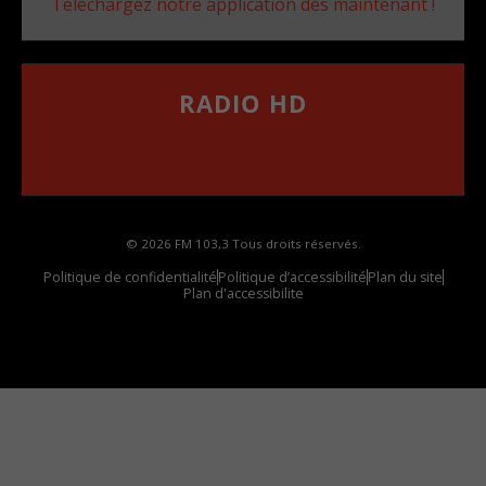
Téléchargez notre application dès maintenant !
RADIO HD
••••••••••••••••••
Comment synthoniser la fréquence HD dans
votre voiture
© 2026 FM 103,3 Tous droits réservés.
Politique de confidentialité
Politique d’accessibilité
Plan du site
Plan d'accessibilite