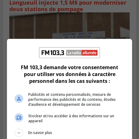
Longueuil injecte 1,5 M$ pour moderniser
deux stations de pompage
FM 103,3 demande votre consentement
pour utiliser vos données à caractère
personnel dans les cas suivants :
LA PRAIRIE
Publicités et contenu personnalisés, mesure de
Publié le 5 août 2026 à 11h59
performance des publicités et du contenu, études
La Prairie loue des espaces de glace
d’audience et développement de services
jusqu’en avril 2027
Stocker et/ou accéder à des informations sur un
appareil
En savoir plus