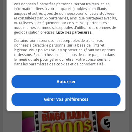
Vos données à caractère personnel seront traitées, et les
informations liées à votre appareil (cookies, identifiants
uniques et autres types de données) pourront être stockées
et consultées par 66 partenaires, ainsi que partagées avec lui,
ou utilisées spécifiquement par ce site. Nos partenaires et
nous-mêmes sommes susceptibles d'utiliser des données de
géolocalisation précises.
Liste des partenaires.
Certains fournisseurs sont susceptibles de traiter vos
données à caractère personnel sur la base de l'intérêt
LA PRAIRIE
légitime. Vous pouvez vous y opposer en gérant vos options
Publié le 4 août 2026 à 15h50
ci-dessous. Recherchez un lien en bas de cette page ou dans
Le mur du rempart de La Prairie retrouve
le menu du site pour gérer ou retirer votre consentement
dans les paramètres des cookies et de confidentialité.
sa jeunesse
Autoriser
Gérer vos préférences