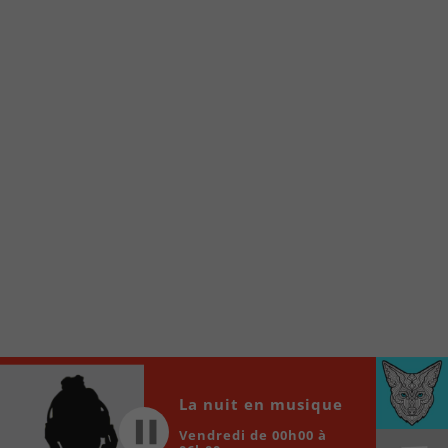
Voici la procédure ;)
À partir de votre téléphone, allez sur le site
internet de la Radio allumée au
www.fm1033.ca
Ensuite cliquez sur l’icône situé au bas de
votre écran
(celui qui représente un carré incluant une
flèche dirigé vers le haut)
Cliquez maintenant sur l’option Ajouter sur
l’écran d’accueil et vous verrez apparaître le
logo du FM 103,3
Faites Enregistrer en haut à droite.
Et voilà! Toutes les infos et l’écoute de votre radio
locale vous sont maintenant accessibles en un clic!
Audio
La nuit en musique
00:00
00:00
Player
Vendredi de 00h00 à