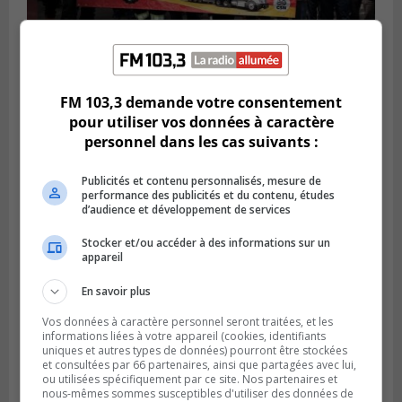
BOUCHERVILLE
Publié le 27 juillet 2026 à 19h58
FM 103,3 demande votre consentement
Metro prend les moyens pour protéger son
pour utiliser vos données à caractère
personnel cadre
personnel dans les cas suivants :
Publicités et contenu personnalisés, mesure de
performance des publicités et du contenu, études
d’audience et développement de services
Stocker et/ou accéder à des informations sur un
appareil
En savoir plus
Vos données à caractère personnel seront traitées, et les
informations liées à votre appareil (cookies, identifiants
uniques et autres types de données) pourront être stockées
et consultées par 66 partenaires, ainsi que partagées avec lui,
LONGUEUIL
ou utilisées spécifiquement par ce site. Nos partenaires et
Publié le 26 juillet 2026 à 15h54
nous-mêmes sommes susceptibles d'utiliser des données de
Le Marché saisonnier de Longueuil débute