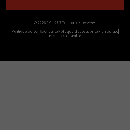
votre voiture
© 2026 FM 103,3 Tous droits réservés.
Politique de confidentialité
Politique d’accessibilité
Plan du site
Plan d'accessibilite
Comment installer notre vignette sur votre