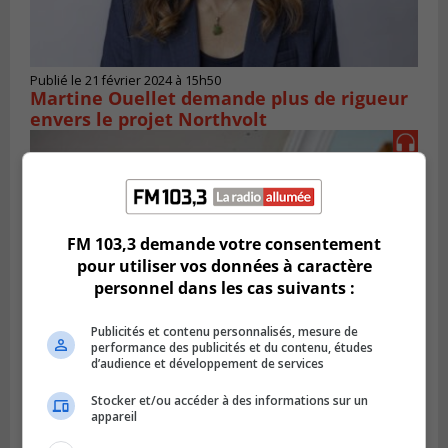
Publié le 21 février 2024 à 15h50
Martine Ouellet demande plus de rigueur
envers le projet Northvolt
FM 103,3 demande votre consentement
pour utiliser vos données à caractère
personnel dans les cas suivants :
Publicités et contenu personnalisés, mesure de
performance des publicités et du contenu, études
d’audience et développement de services
LONGUEUIL
Stocker et/ou accéder à des informations sur un
Publié le 19 février 2024 à 09h44
La Rive-Sud infestée par des logements
appareil
insalubres