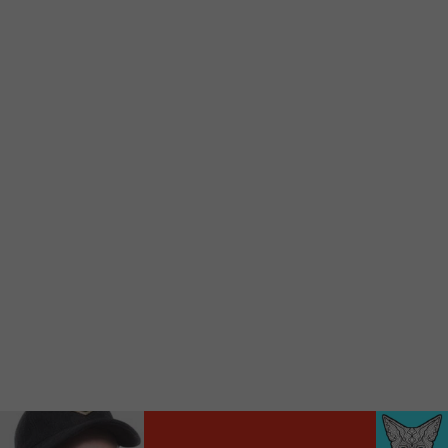
d’accueil rapidement.
Voici la procédure ;)
À partir de votre téléphone, allez sur le site
internet de la Radio allumée au
www.fm1033.ca
Ensuite cliquez sur l’icône situé au bas de
votre écran
(celui qui représente un carré incluant une
flèche dirigé vers le haut)
Cliquez maintenant sur l’option Ajouter sur
l’écran d’accueil et vous verrez apparaître le
logo du FM 103,3
Faites Enregistrer en haut à droite.
Et voilà! Toutes les infos et l’écoute de votre radio
locale vous sont maintenant accessibles en un clic!