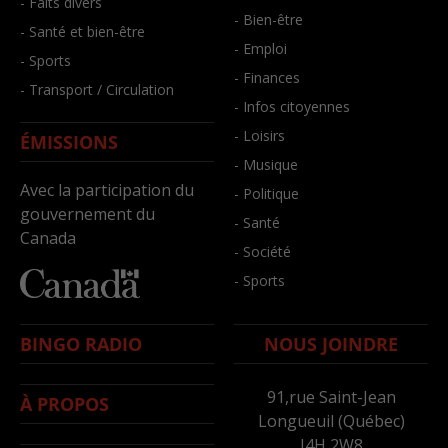
- Faits divers
- Bien-être
- Santé et bien-être
- Emploi
- Sports
- Finances
- Transport / Circulation
- Infos citoyennes
- Loisirs
ÉMISSIONS
- Musique
Avec la participation du
- Politique
gouvernement du
- Santé
Canada
- Société
- Sports
BINGO RADIO
NOUS JOINDRE
91,rue Saint-Jean
À PROPOS
Longueuil (Québec)
J4H 2W8