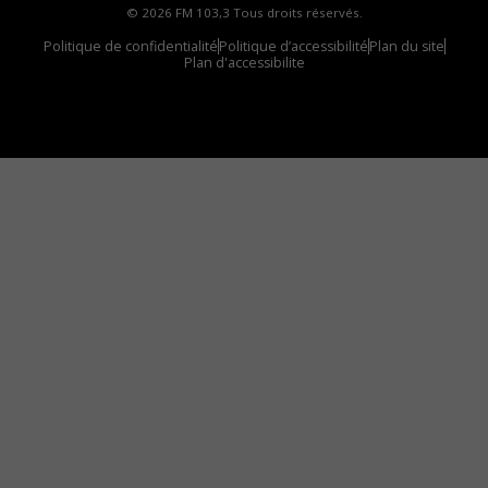
© 2026 FM 103,3 Tous droits réservés.
Politique de confidentialité
Politique d’accessibilité
Plan du site
Plan d'accessibilite
Comment installer notre vignette sur votre
appareil mobile