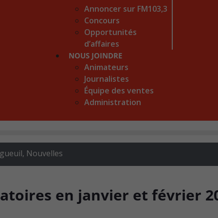
Annoncer sur FM103,3
Concours
Opportunités
d’affaires
NOUS JOINDRE
Animateurs
Journalistes
Équipe des ventes
Administration
gueuil
,
Nouvelles
gatoires en janvier et février 2