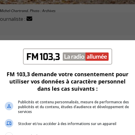
 Michel-Chartrand. Photo : Archives
journaliste :
ause des cerfs du parc Michel-Chartrand en avril 2023.
 des cerfs de Virginie auront lieu à la fin janvier et en févri
FM 103,3 demande votre consentement pour
utiliser vos données à caractère personnel
dans les cas suivants :
i se sont déroulées vendredi dernier, au palais de justice de
Publicités et contenu personnalisés, mesure de performance des
publicités et du contenu, études d’audience et développement de
services
ande d’ordonnance de sauvegarde est attendue parallèleme
Stocker et/ou accéder à des informations sur un appareil