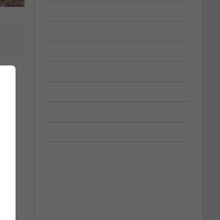
er
nt à