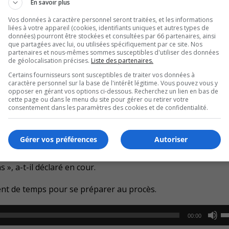
En savoir plus
avant avec son «plan d’intervention de chasse contrôlée».
Vos données à caractère personnel seront traitées, et les informations
liées à votre appareil (cookies, identifiants uniques et autres types de
 Dussault, croit que même si la Cour d’appel lève l’ordonnan
données) pourront être stockées et consultées par 66 partenaires, ainsi
que partagées avec lui, ou utilisées spécifiquement par ce site. Nos
partenaires et nous-mêmes sommes susceptibles d'utiliser des données
de géolocalisation précises.
Liste des partenaires.
oser le rapport d’un biologiste américain qui dit que les c
Certains fournisseurs sont susceptibles de traiter vos données à
caractère personnel sur la base de l'intérêt légitime. Vous pouvez vous y
opposer en gérant vos options ci-dessous. Recherchez un lien en bas de
cette page ou dans le menu du site pour gérer ou retirer votre
escue dans cette cause.
consentement dans les paramètres des cookies et de confidentialité.
 le Tribunal.
Gérer vos préférences
Autoriser
e discréditer les observations du scientifique.
», a-t-il déclaré en cour.
ment de temps pour se préparer au procès.
U
00:00
U