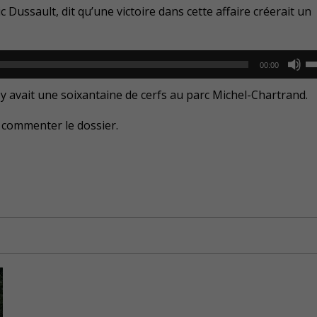
Ar
Dussault, dit qu’une victoire dans cette affaire créerait un
ke
to
U
in
00:00
U
or
Ar
y avait une soixantaine de cerfs au parc Michel-Chartrand.
de
ke
vo
lu commenter le dossier.
to
in
or
de
vo