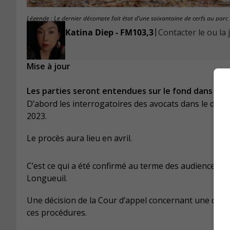
Légende : Le dernier décompte fait état d’une soixantaine de cerfs au parc
|
Katina Diep - FM103,3
Contacter le ou la 
Mise à jour
Les parties seront entendues sur le fond dans la c
D’abord les interrogatoires des avocats dans le dossier
2023.
Le procès aura lieu en avril.
C’est ce qui a été confirmé au terme des audiences qu
Longueuil.
Une décision de la Cour d’appel concernant une dem
ces procédures.