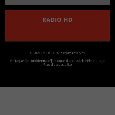
RADIO HD
••••••••••••••••••
Comment synthoniser la fréquence HD dans
votre voiture
© 2026 FM 103,3 Tous droits réservés.
Politique de confidentialité
Politique d’accessibilité
Plan du site
Plan d'accessibilite