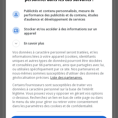
Publicités et contenu personnalisés, mesure de
performance des publicités et du contenu, études
d’audience et développement de services
Stocker et/ou accéder à des informations sur un
appareil
En savoir plus
Vos données à caractère personnel seront traitées, et les
informations liées à votre appareil (cookies, identifiants
LONGUEUIL
uniques et autres types de données) pourront être stockées
Publié le 4 août 2026 à 08h28
et consultées par 66 partenaires, ainsi que partagées avec lui,
Longueuil demande de reporter une
ou utilisées spécifiquement par ce site. Nos partenaires et
élection partielle
nous-mêmes sommes susceptibles d'utiliser des données de
géolocalisation précises.
Liste des partenaires.
Certains fournisseurs sont susceptibles de traiter vos
données à caractère personnel sur la base de l'intérêt
légitime. Vous pouvez vous y opposer en gérant vos options
ci-dessous. Recherchez un lien en bas de cette page ou dans
le menu du site pour gérer ou retirer votre consentement
dans les paramètres des cookies et de confidentialité.