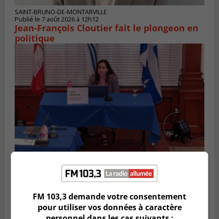
SAINT-BRUNO-DE-MONTARVILLE
Publié le 7 août 2026 à 12h12
Jean-François Cloutier fait le plongeon en
politique
VIEUX-LONGUEUIL
Publié le 5 août 2026 à 09h30
Lysa Bélaicha assure les services aux
citoyens du district Michel‑Chartrand
FM 103,3 demande votre consentement
pour utiliser vos données à caractère
personnel dans les cas suivants :