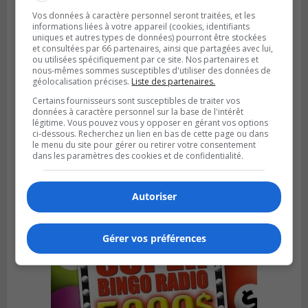
Vos données à caractère personnel seront traitées, et les
informations liées à votre appareil (cookies, identifiants
uniques et autres types de données) pourront être stockées
et consultées par 66 partenaires, ainsi que partagées avec lui,
ou utilisées spécifiquement par ce site. Nos partenaires et
nous-mêmes sommes susceptibles d'utiliser des données de
géolocalisation précises.
Liste des partenaires.
Certains fournisseurs sont susceptibles de traiter vos
données à caractère personnel sur la base de l'intérêt
légitime. Vous pouvez vous y opposer en gérant vos options
SAINT-CONSTANT
ci-dessous. Recherchez un lien en bas de cette page ou dans
Publié le 4 août 2026 à 14h02
le menu du site pour gérer ou retirer votre consentement
Saint-Constant signe une nouvelle
dans les paramètres des cookies et de confidentialité.
convention pour le bien de la population
Autoriser
Gérer vos préférences