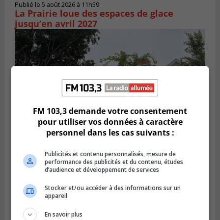
Publié le 5 août 2026 à 11h59
La Prairie loue des espaces de glace
jusqu’en avril 2027
FM 103,3 demande votre consentement
pour utiliser vos données à caractère
personnel dans les cas suivants :
Publicités et contenu personnalisés, mesure de
LA PRAIRIE
performance des publicités et du contenu, études
Publié le 4 août 2026 à 15h50
Le mur du rempart de La Prairie retrouve
d’audience et développement de services
sa jeunesse
Stocker et/ou accéder à des informations sur un
appareil
En savoir plus