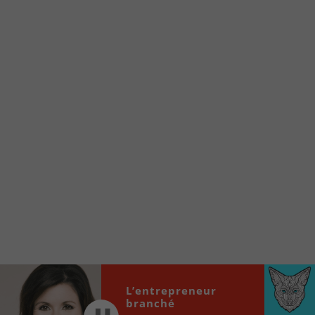
Voici la procédure ;)
À partir de votre téléphone, allez sur le site
internet de la Radio allumée au
www.fm1033.ca
Ensuite cliquez sur l’icône situé au bas de
votre écran
(celui qui représente un carré incluant une
flèche dirigé vers le haut)
Cliquez maintenant sur l’option Ajouter sur
l’écran d’accueil et vous verrez apparaître le
logo du FM 103,3
Faites Enregistrer en haut à droite.
Et voilà! Toutes les infos et l’écoute de votre radio
locale vous sont maintenant accessibles en un clic!
L’entrepreneur
Audio
00:00
00:00
branché
Player