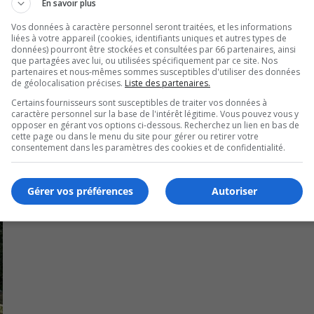
En savoir plus
Vos données à caractère personnel seront traitées, et les informations
e sur le site web du PNCR-C
(
http://fr.c-nrpp.ca/trouver-un-
liées à votre appareil (cookies, identifiants uniques et autres types de
données) pourront être stockées et consultées par 66 partenaires, ainsi
que partagées avec lui, ou utilisées spécifiquement par ce site. Nos
partenaires et nous-mêmes sommes susceptibles d'utiliser des données
 radon dans leur résidence entre les mois de décembre et de
de géolocalisation précises.
Liste des partenaires.
Certains fournisseurs sont susceptibles de traiter vos données à
ialisé pour analyse.
caractère personnel sur la base de l'intérêt légitime. Vous pouvez vous y
opposer en gérant vos options ci-dessous. Recherchez un lien en bas de
cette page ou dans le menu du site pour gérer ou retirer votre
consentement dans les paramètres des cookies et de confidentialité.
Gérer vos préférences
Autoriser