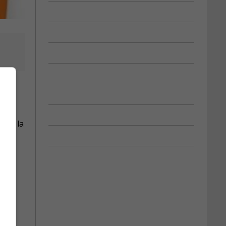
rs.
ger la