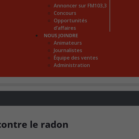
Annoncer sur FM103,3
Concours
Opportunités
d’affaires
NOUS JOINDRE
Animateurs
Journalistes
Équipe des ventes
Administration
 contre le radon