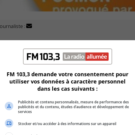
journaliste :
icipé à la dernière campagne du programme Occupe-toi du
 limite imposée par Santé Canada.
 la première cause de cancer du poumon chez les non-fumeu
FM 103,3 demande votre consentement pour
nc bénéficier d’un accompagnement du programme pour corri
utiliser vos données à caractère personnel
dans les cas suivants :
ossible d’installer un système d’atténuation du radon dans
Publicités et contenu personnalisés, mesure de performance des
publicités et du contenu, études d’audience et développement de
services
s de 90% en moyenne.
Stocker et/ou accéder à des informations sur un appareil
l de compétence sur le radon (PNCR-C) peut généralement