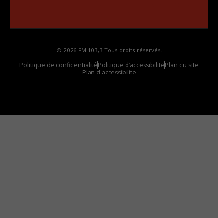
Comment synthoniser la fréquence HD dans
votre voiture
© 2026 FM 103,3 Tous droits réservés.
Politique de confidentialité
Politique d’accessibilité
Plan du site
Plan d'accessibilite