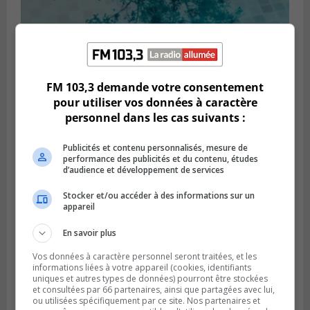
SAINT-CONSTANT
Publié le 7 août 2026 à 06h15
La police enquête sur une noyade à Saint-
Constant
FM 103,3 demande votre consentement
pour utiliser vos données à caractère
personnel dans les cas suivants :
Publicités et contenu personnalisés, mesure de
performance des publicités et du contenu, études
d’audience et développement de services
Stocker et/ou accéder à des informations sur un
appareil
En savoir plus
Vos données à caractère personnel seront traitées, et les
informations liées à votre appareil (cookies, identifiants
GREENFIELD PARK
uniques et autres types de données) pourront être stockées
Publié le 6 août 2026 à 13h45
et consultées par 66 partenaires, ainsi que partagées avec lui,
Greenfield Park veut s’armer contre les
ou utilisées spécifiquement par ce site. Nos partenaires et
fortes