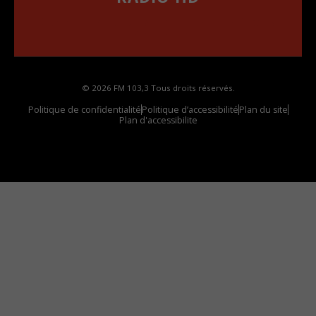
••••••••••••••••••
Comment synthoniser la fréquence HD dans
votre voiture
© 2026 FM 103,3 Tous droits réservés.
Politique de confidentialité
Politique d’accessibilité
Plan du site
Plan d'accessibilite