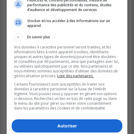
Publicités et contenu personnalisés, mesure de
performance des publicités et du contenu, études
d’audience et développement de services
Stocker et/ou accéder à des informations sur un
appareil
GREENFIELD PARK
Publié le 6 août 2026 à 13h45
Greenfield Park veut s’armer contre les
En savoir plus
fortes
Vos données à caractère personnel seront traitées, et les
pluies
informations liées à votre appareil (cookies, identifiants
uniques et autres types de données) pourront être stockées
et consultées par 66 partenaires, ainsi que partagées avec lui,
ou utilisées spécifiquement par ce site. Nos partenaires et
nous-mêmes sommes susceptibles d'utiliser des données de
géolocalisation précises.
Liste des partenaires.
Certains fournisseurs sont susceptibles de traiter vos
données à caractère personnel sur la base de l'intérêt
légitime. Vous pouvez vous y opposer en gérant vos options
ci-dessous. Recherchez un lien en bas de cette page ou dans
le menu du site pour gérer ou retirer votre consentement
dans les paramètres des cookies et de confidentialité.
Autoriser