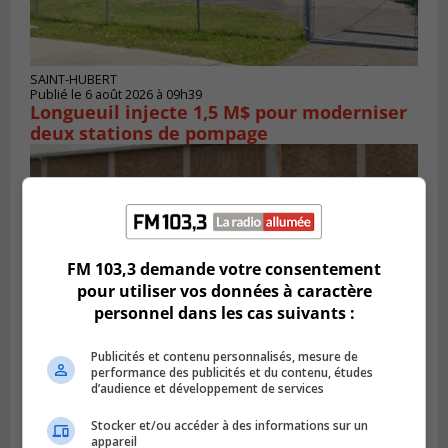
SAINT-HUBERT
Publié le 6 août 2026 à 09h39
Longueuil injecte 1,5 M$ pour moderniser
deux stations de pompage
FM 103,3 demande votre consentement
pour utiliser vos données à caractère
personnel dans les cas suivants :
Publicités et contenu personnalisés, mesure de
performance des publicités et du contenu, études
d’audience et développement de services
LA PRAIRIE
Publié le 5 août 2026 à 11h59
Stocker et/ou accéder à des informations sur un
La Prairie loue des espaces de glace
appareil