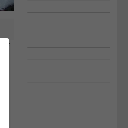
comme
é.