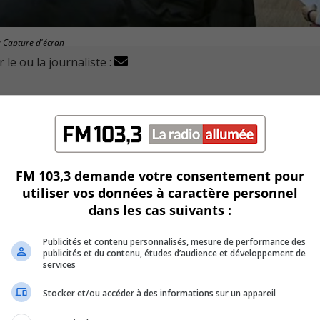
: Capture d'écran
 le ou la journaliste :
iner un probable projet de construction d’un Polydôme, 
s sur glace et de hockey l’hiver et de loisir et de soccer l’ét
FM 103,3 demande votre consentement pour
es citoyens pour des rassemblements, des diffusions et pour
utiliser vos données à caractère personnel
dans les cas suivants :
il de ville de Brossard.
Publicités et contenu personnalisés, mesure de performance des
publicités et du contenu, études d’audience et développement de
 citoyen Kevin Filion.
services
Stocker et/ou accéder à des informations sur un appareil
 de sport pour tous types d’amateurs.