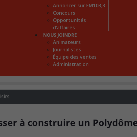
Annoncer sur FM103,3
Concours
Opportunités
d’affaires
NOUS JOINDRE
Animateurs
Journalistes
Équipe des ventes
Administration
isirs
esser à construire un Polydôm