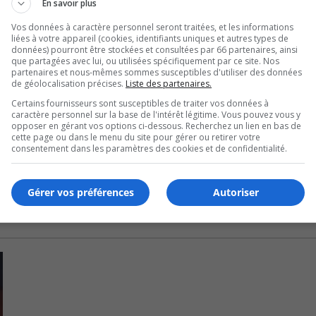
En savoir plus
le conseiller Patrick Langlois songe justement à un projet
Vos données à caractère personnel seront traitées, et les informations
liées à votre appareil (cookies, identifiants uniques et autres types de
données) pourront être stockées et consultées par 66 partenaires, ainsi
roposition au Plan triennal d’immobilisation (PTI) ajoute la
que partagées avec lui, ou utilisées spécifiquement par ce site. Nos
partenaires et nous-mêmes sommes susceptibles d'utiliser des données
de géolocalisation précises.
Liste des partenaires.
Certains fournisseurs sont susceptibles de traiter vos données à
U
00:00
caractère personnel sur la base de l'intérêt légitime. Vous pouvez vous y
U
opposer en gérant vos options ci-dessous. Recherchez un lien en bas de
cette page ou dans le menu du site pour gérer ou retirer votre
Ar
environ 6 M$.
consentement dans les paramètres des cookies et de confidentialité.
ke
to
in
Gérer vos préférences
Autoriser
or
de
vo