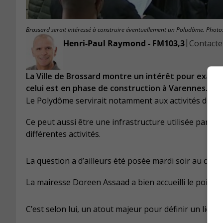
Brossard serait intéressé à construire éventuellement un Poludôme. Photo
|
Henri-Paul Raymond - FM103,3
Contacter
La Ville de Brossard montre un intérêt pour exam
celui est en phase de construction à Varennes.
Le Polydôme servirait notamment aux activités de sport
Ce peut aussi être une infrastructure utilisée par l
différentes activités.
La question a d’ailleurs été posée mardi soir au conse
La mairesse Doreen Assaad a bien accueilli le point du
C’est selon lui, un atout majeur pour définir un lieu