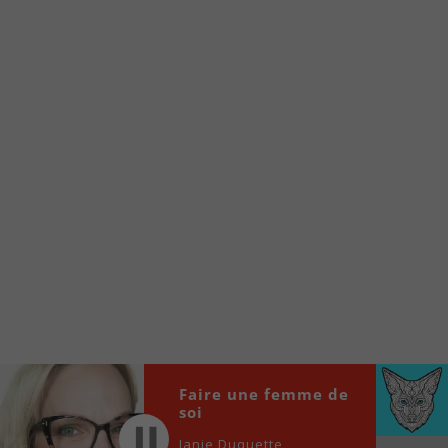
Voici la procédure ;)
À partir de votre téléphone, allez sur le site
internet de la Radio allumée au
www.fm1033.ca
Ensuite cliquez sur l’icône situé au bas de
votre écran
(celui qui représente un carré incluant une
flèche dirigé vers le haut)
Cliquez maintenant sur l’option Ajouter sur
l’écran d’accueil et vous verrez apparaître le
logo du FM 103,3
Faites Enregistrer en haut à droite.
Et voilà! Toutes les infos et l’écoute de votre radio
locale vous sont maintenant accessibles en un clic!
Faire une femme de
Audio
soi
00:00
00:00
Player
Janie Duquette