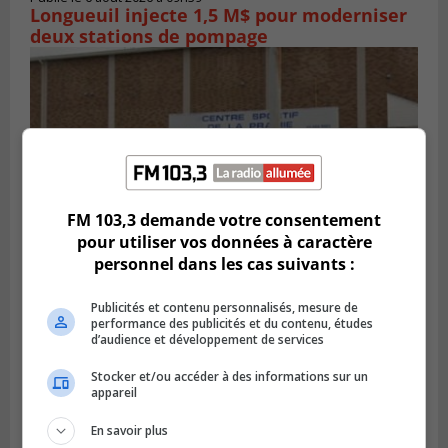
Longueuil injecte 1,5 M$ pour moderniser
deux stations de pompage
FM 103,3 demande votre consentement
pour utiliser vos données à caractère
personnel dans les cas suivants :
LA PRAIRIE
Publicités et contenu personnalisés, mesure de
Publié le 5 août 2026 à 11h59
performance des publicités et du contenu, études
La Prairie loue des espaces de glace
d’audience et développement de services
jusqu’en avril 2027
Stocker et/ou accéder à des informations sur un
appareil
En savoir plus