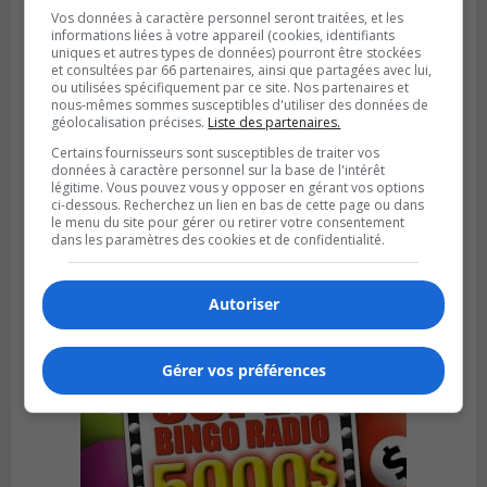
Vos données à caractère personnel seront traitées, et les
informations liées à votre appareil (cookies, identifiants
uniques et autres types de données) pourront être stockées
et consultées par 66 partenaires, ainsi que partagées avec lui,
ou utilisées spécifiquement par ce site. Nos partenaires et
nous-mêmes sommes susceptibles d'utiliser des données de
géolocalisation précises.
Liste des partenaires.
Certains fournisseurs sont susceptibles de traiter vos
données à caractère personnel sur la base de l'intérêt
légitime. Vous pouvez vous y opposer en gérant vos options
LA PRAIRIE
ci-dessous. Recherchez un lien en bas de cette page ou dans
Publié le 4 août 2026 à 15h50
Le mur du rempart de La Prairie retrouve
le menu du site pour gérer ou retirer votre consentement
dans les paramètres des cookies et de confidentialité.
sa jeunesse
Autoriser
Gérer vos préférences