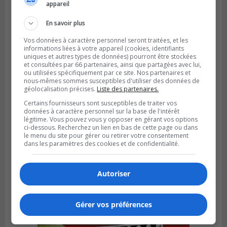
appareil
pluies
En savoir plus
Vos données à caractère personnel seront traitées, et les
informations liées à votre appareil (cookies, identifiants
uniques et autres types de données) pourront être stockées
et consultées par 66 partenaires, ainsi que partagées avec lui,
ou utilisées spécifiquement par ce site. Nos partenaires et
nous-mêmes sommes susceptibles d'utiliser des données de
géolocalisation précises.
Liste des partenaires.
Certains fournisseurs sont susceptibles de traiter vos
données à caractère personnel sur la base de l'intérêt
légitime. Vous pouvez vous y opposer en gérant vos options
ci-dessous. Recherchez un lien en bas de cette page ou dans
le menu du site pour gérer ou retirer votre consentement
dans les paramètres des cookies et de confidentialité.
SAINT-HUBERT
Publié le 6 août 2026 à 09h39
Longueuil injecte 1,5 M$ pour moderniser
Autoriser
deux stations de pompage
Gérer vos préférences