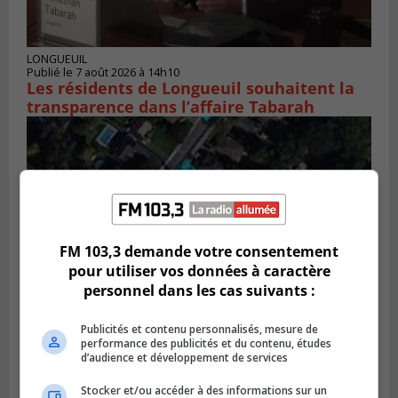
LONGUEUIL
Publié le 7 août 2026 à 14h10
Les résidents de Longueuil souhaitent la
transparence dans l’affaire Tabarah
FM 103,3 demande votre consentement
pour utiliser vos données à caractère
personnel dans les cas suivants :
Publicités et contenu personnalisés, mesure de
performance des publicités et du contenu, études
GREENFIELD PARK
Publié le 6 août 2026 à 13h45
d’audience et développement de services
Greenfield Park veut s’armer contre les
fortes
Stocker et/ou accéder à des informations sur un