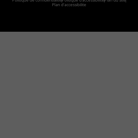
Politique de confidentialité
Politique d’accessibilité
Plan du site
Plan d'accessibilite
Comment installer notre vignette sur votre
appareil mobile
Vous avez envie d’écouter le FM 103,3 ou notre