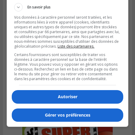
La Rive-Sud infestée par des logements
insalubres
En savoir plus
Vos données à caractère personnel seront traitées, et les
informations liées à votre appareil (cookies, identifiants
uniques et autres types de données) pourront être stockées
et consultées par 66 partenaires, ainsi que partagées avec lui,
ou utilisées spécifiquement par ce site. Nos partenaires et
nous-mêmes sommes susceptibles d'utiliser des données de
géolocalisation précises.
Liste des partenaires.
Certains fournisseurs sont susceptibles de traiter vos
données à caractère personnel sur la base de l'intérêt
légitime. Vous pouvez vous y opposer en gérant vos options
ci-dessous. Recherchez un lien en bas de cette page ou dans
le menu du site pour gérer ou retirer votre consentement
dans les paramètres des cookies et de confidentialité.
Publié le 12 février 2024 à 10h54
Le timbre poste risque de coûter plus cher
Autoriser
Gérer vos préférences