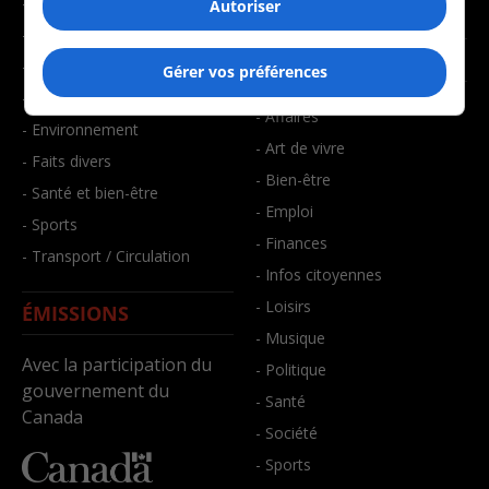
- Communauté / Social
- Joué récemment
Autoriser
- Culture
BALADOS
- Économie
Gérer vos préférences
- Éducation
- Affaires
- Environnement
- Art de vivre
- Faits divers
- Bien-être
- Santé et bien-être
- Emploi
- Sports
- Finances
- Transport / Circulation
- Infos citoyennes
- Loisirs
ÉMISSIONS
- Musique
Avec la participation du
- Politique
gouvernement du
- Santé
Canada
- Société
- Sports