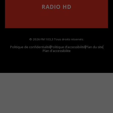
RADIO HD
••••••••••••••••••
Comment synthoniser la fréquence HD dans
votre voiture
© 2026 FM 103,3 Tous droits réservés.
Politique de confidentialité
Politique d’accessibilité
Plan du site
Plan d'accessibilite