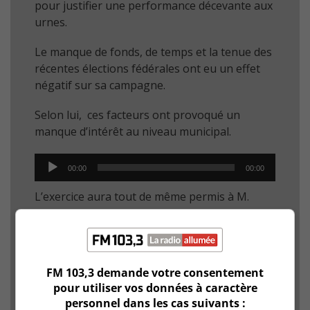
pour justifier une performance décevante aux
urnes.
Le manque de fonds, de temps et la tenue des
récentes élections fédérales ont eu un effet
négatif sur sa campagne.
Selon lui, ces facteurs ont provoqué un
manque d’intérêt au niveau municipal.
Audio
00:00
00:00
Player
L’exercice aura tout de même permis à M.
Gervais d’établir une bonne fondation pour
Coalition Brossard.
Il soutient que ce nouveau parti est là pour
FM 103,3 demande votre consentement
rester.
pour utiliser vos données à caractère
personnel dans les cas suivants :
Enfin, Michel Gervais affirme qu’il restera au