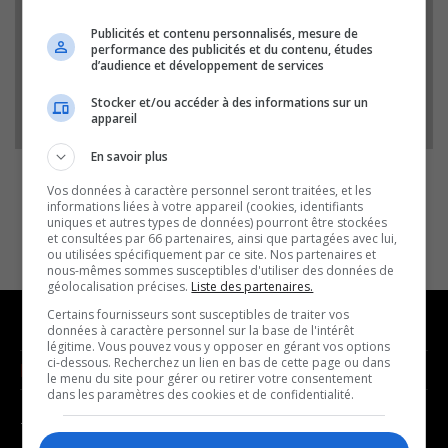
poste de chef du parti, aussi longtemps que
Publicités et contenu personnalisés, mesure de
son équipe le voudra.
performance des publicités et du contenu, études
d’audience et développement de services
Audio
00:00
00:00
Stocker et/ou accéder à des informations sur un
Player
appareil
En savoir plus
Vos données à caractère personnel seront traitées, et les
informations liées à votre appareil (cookies, identifiants
uniques et autres types de données) pourront être stockées
et consultées par 66 partenaires, ainsi que partagées avec lui,
ou utilisées spécifiquement par ce site. Nos partenaires et
nous-mêmes sommes susceptibles d'utiliser des données de
géolocalisation précises.
Liste des partenaires.
Certains fournisseurs sont susceptibles de traiter vos
données à caractère personnel sur la base de l'intérêt
légitime. Vous pouvez vous y opposer en gérant vos options
ci-dessous. Recherchez un lien en bas de cette page ou dans
NOUVELLES
MUSIQUE
le menu du site pour gérer ou retirer votre consentement
dans les paramètres des cookies et de confidentialité.
- Affaires municipales
- Décompte franco