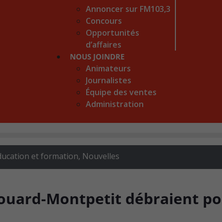
Annoncer sur FM103,3
Concours
Opportunités
d’affaires
NOUS JOINDRE
Animateurs
Journalistes
Équipe des ventes
Administration
ducation et formation
,
Nouvelles
douard-Montpetit débraient p