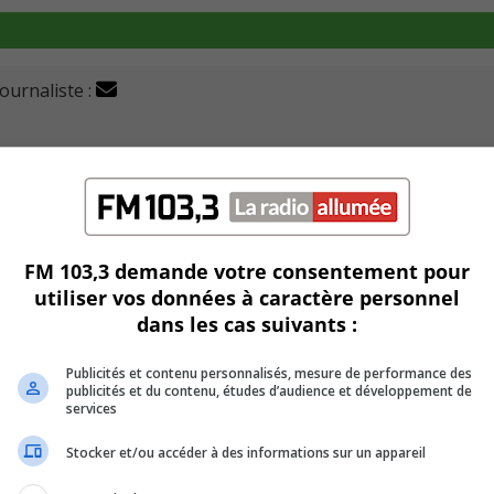
journaliste :
 piquetage ce vendredi pour revendiquer eux aussi d’av
ains du cégep pour manifester.
FM 103,3 demande votre consentement pour
utiliser vos données à caractère personnel
n de l’établissement indique suspendre l’enseignement réguli
dans les cas suivants :
ve, ce sont ceux en Denturologie, 2e et 3e année, ceux qui 
Publicités et contenu personnalisés, mesure de performance des
publicités et du contenu, études d’audience et développement de
ncisation.
services
Stocker et/ou accéder à des informations sur un appareil
maintenues et le personnel peut y circuler.