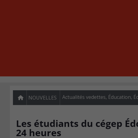
Actualités vedettes
,
Éducation
,
É
NOUVELLES
Les étudiants du cégep É
24 heures