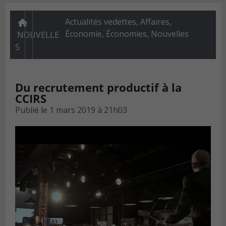
Actualités vedettes
,
Affaires
,
Économie
,
Économies
,
Nouvelles
NOUVELLE
S
Du recrutement productif à la
CCIRS
Publié le
1 mars 2019 à 21h03