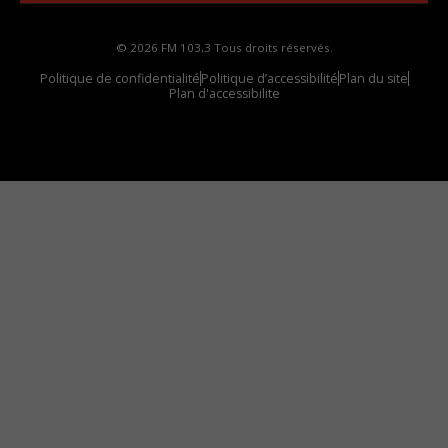
© 2026 FM 103,3 Tous droits réservés.
Politique de confidentialité
Politique d’accessibilité
Plan du site
Plan d'accessibilite
Comment installer notre vignette sur votre
appareil mobile