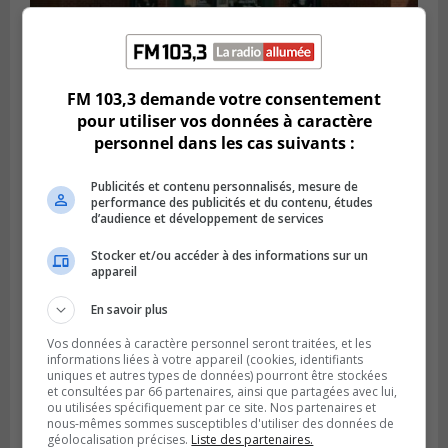
VIEUX-LONGUEUIL
Publié le 28 juillet 2026 à 07h44
La Tablée des chefs obtient un appui
FM 103,3 demande votre consentement
financier pour poursuivre sa mission
pour utiliser vos données à caractère
personnel dans les cas suivants :
Publicités et contenu personnalisés, mesure de
performance des publicités et du contenu, études
d’audience et développement de services
Stocker et/ou accéder à des informations sur un
appareil
En savoir plus
Vos données à caractère personnel seront traitées, et les
informations liées à votre appareil (cookies, identifiants
uniques et autres types de données) pourront être stockées
BOUCHERVILLE
et consultées par 66 partenaires, ainsi que partagées avec lui,
Publié le 27 juillet 2026 à 19h58
ou utilisées spécifiquement par ce site. Nos partenaires et
Metro prend les moyens pour protéger son
nous-mêmes sommes susceptibles d'utiliser des données de
personnel cadre
géolocalisation précises.
Liste des partenaires.