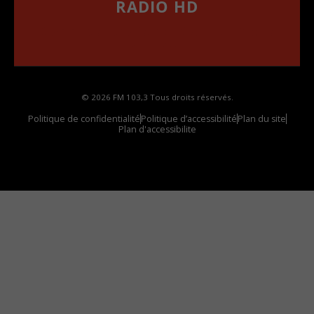
RADIO HD
••••••••••••••••••
Comment synthoniser la fréquence HD dans
votre voiture
© 2026 FM 103,3 Tous droits réservés.
Politique de confidentialité
Politique d’accessibilité
Plan du site
Plan d'accessibilite