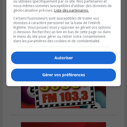
ou utilisées spécifiquement par ce site. Nos partenaires et
nous-mêmes sommes susceptibles d'utiliser des données de
géolocalisation précises.
Liste des partenaires.
Publié le 18 juillet 2026 à 07h58
Le parc Poly-aréna de Brossard va vibrer
Certains fournisseurs sont susceptibles de traiter vos
en début août
données à caractère personnel sur la base de l'intérêt
légitime. Vous pouvez vous y opposer en gérant vos options
ci-dessous. Recherchez un lien en bas de cette page ou dans
le menu du site pour gérer ou retirer votre consentement
dans les paramètres des cookies et de confidentialité.
Autoriser
Gérer vos préférences