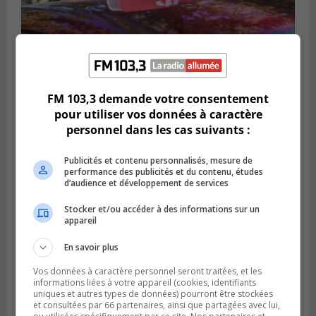
FM 103,3 demande votre consentement
BROSSARD
Publié le 31 juillet 2026 à 12h00
pour utiliser vos données à caractère
Le transport à la demande du RTL prend
personnel dans les cas suivants :
de l’expansion à Brossard
Publicités et contenu personnalisés, mesure de
performance des publicités et du contenu, études
d’audience et développement de services
Stocker et/ou accéder à des informations sur un
appareil
En savoir plus
Vos données à caractère personnel seront traitées, et les
informations liées à votre appareil (cookies, identifiants
uniques et autres types de données) pourront être stockées
et consultées par 66 partenaires, ainsi que partagées avec lui,