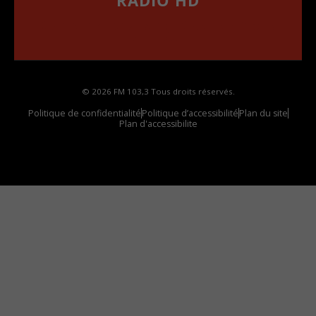
RADIO HD
••••••••••••••••••
Comment synthoniser la fréquence HD dans
votre voiture
© 2026 FM 103,3 Tous droits réservés.
Politique de confidentialité
Politique d’accessibilité
Plan du site
Plan d'accessibilite