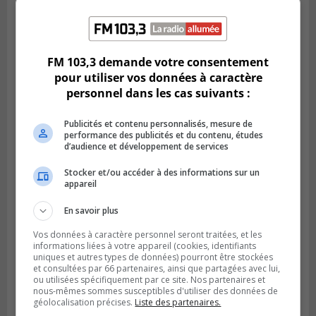
BOUCHERVILLE
Publié le 5 août 2026 à 15h25
Le MTMD annonce des fermetures sur
FM 103,3 demande votre consentement
l’autoroute 20 à Boucherville
pour utiliser vos données à caractère
personnel dans les cas suivants :
Publicités et contenu personnalisés, mesure de
performance des publicités et du contenu, études
d’audience et développement de services
Stocker et/ou accéder à des informations sur un
appareil
En savoir plus
Vos données à caractère personnel seront traitées, et les
informations liées à votre appareil (cookies, identifiants
VIEUX-LONGUEUIL
uniques et autres types de données) pourront être stockées
Publié le 31 juillet 2026 à 14h20
et consultées par 66 partenaires, ainsi que partagées avec lui,
Le RTL dévoile sa nouvelle flotte de
ou utilisées spécifiquement par ce site. Nos partenaires et
transport adapté
nous-mêmes sommes susceptibles d'utiliser des données de
géolocalisation précises.
Liste des partenaires.