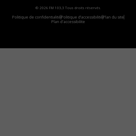
© 2026 FM 103,3 Tous droits réservés.
Politique de confidentialité
Politique d’accessibilité
Plan du site
Plan d'accessibilite
Comment installer notre vignette sur votre
appareil mobile