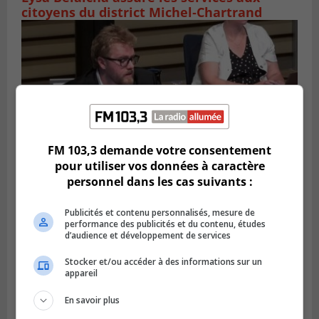
citoyens du district Michel‑Chartrand
FM 103,3 demande votre consentement
pour utiliser vos données à caractère
personnel dans les cas suivants :
LONGUEUIL
Publicités et contenu personnalisés, mesure de
Publié le 4 août 2026 à 08h28
Longueuil demande de reporter une
performance des publicités et du contenu, études
d’audience et développement de services
élection partielle
Stocker et/ou accéder à des informations sur un
appareil
En savoir plus