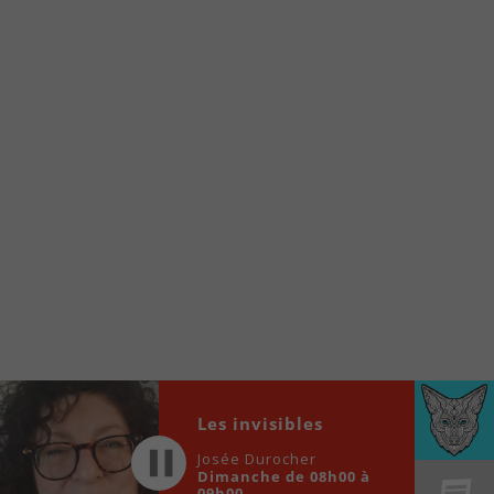
À partir de votre téléphone, allez sur le site
internet de la Radio allumée au
www.fm1033.ca
Ensuite cliquez sur l’icône situé au bas de
votre écran
(celui qui représente un carré incluant une
flèche dirigé vers le haut)
Cliquez maintenant sur l’option Ajouter sur
l’écran d’accueil et vous verrez apparaître le
logo du FM 103,3
Faites Enregistrer en haut à droite.
Et voilà! Toutes les infos et l’écoute de votre radio
locale vous sont maintenant accessibles en un clic!
Audio
Les invisibles
00:00
00:00
Player
Josée Durocher
Dimanche de 08h00 à
09h00