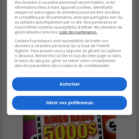
Vos données à caractère personnel seront traitées, et les
informations liées à votre appareil (cookies, identifiants
uniques et autres types de données) pourront être stockées
et consultées par 66 partenaires, ainsi que partagées avec lui,
ou utilisées spécifiquement par ce site. Nos partenaires et
nous-mêmes sommes susceptibles d'utiliser des données de
géolocalisation précises.
Liste des partenaires.
Certains fournisseurs sont susceptibles de traiter vos
données à caractère personnel sur la base de l'intérêt
VIEUX-LONGUEUIL
légitime. Vous pouvez vous y opposer en gérant vos options
Publié le 3 août 2026 à 14h47
ci-dessous. Recherchez un lien en bas de cette page ou dans
Le Livre bleu rassemble 200 curieux à
le menu du site pour gérer ou retirer votre consentement
Longueuil
dans les paramètres des cookies et de confidentialité.
Autoriser
Gérer vos préférences