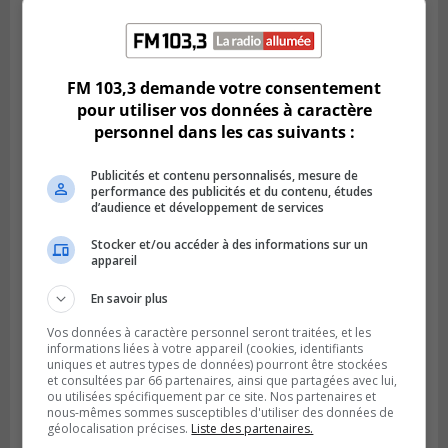
Publié le 5 août 2026 à 06h45
L’armée appelée à vérifier une grenade
FM 103,3 demande votre consentement
trouvée dans un camping
pour utiliser vos données à caractère
personnel dans les cas suivants :
Publicités et contenu personnalisés, mesure de
performance des publicités et du contenu, études
d’audience et développement de services
Stocker et/ou accéder à des informations sur un
appareil
En savoir plus
Vos données à caractère personnel seront traitées, et les
informations liées à votre appareil (cookies, identifiants
LONGUEUIL
uniques et autres types de données) pourront être stockées
Publié le 4 août 2026 à 06h01
et consultées par 66 partenaires, ainsi que partagées avec lui,
La police veut trouver des victimes de vols
ou utilisées spécifiquement par ce site. Nos partenaires et
de bijoux à Longueuil
nous-mêmes sommes susceptibles d'utiliser des données de
géolocalisation précises.
Liste des partenaires.