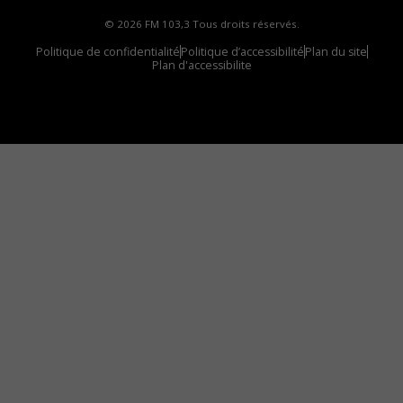
© 2026 FM 103,3 Tous droits réservés.
Politique de confidentialité
Politique d’accessibilité
Plan du site
Plan d'accessibilite
Comment installer notre vignette sur votre
appareil mobile