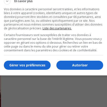
En savoir plus
inaliser ce dossier.
Vos données à caractère personnel seront traitées, et les informations
liées à votre appareil (cookies, identifiants uniques et autres types de
battant », selon le député.
données) pourront être stockées et consultées par 66 partenaires, ainsi
que partagées avec lui, ou utilisées spécifiquement par ce site. Nos
partenaires et nous-mêmes sommes susceptibles d'utiliser des données
nue après des consultations avec le milieu.
de géolocalisation précises.
Liste des partenaires.
Certains fournisseurs sont susceptibles de traiter vos données à
rt Canada qui doit le finaliser.
caractère personnel sur la base de l'intérêt légitime. Vous pouvez vous y
opposer en gérant vos options ci-dessous. Recherchez un lien en bas de
cette page ou dans le menu du site pour gérer ou retirer votre
consentement dans les paramètres des cookies et de confidentialité.
Gérer vos préférences
Autoriser