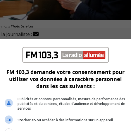
ommons Photo Services
la journaliste :
s, Xavier Barsalou-Duval, qualifie sa dernière session
tion d’une recommandation pour financer les études de faisab
FM 103,3 demande votre consentement pour
s en milieu urbain.
utiliser vos données à caractère personnel
dans les cas suivants :
 inspirée par le cas de la ville de Boucherville.
Publicités et contenu personnalisés, mesure de performance des
 boulevard du Fort-Saint-Louis et qui traverse un secteur
publicités et du contenu, études d’audience et développement de
services
Stocker et/ou accéder à des informations sur un appareil
re Richelieu a aussi retenu l’attention du député ces derniers 